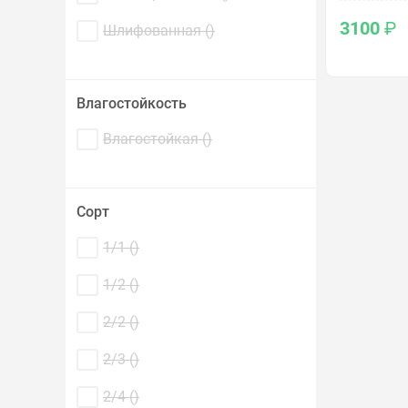
3100
₽
Шлифованная (
)
Влагостойкость
Влагостойкая (
)
Сорт
1/1 (
)
1/2 (
)
2/2 (
)
2/3 (
)
2/4 (
)