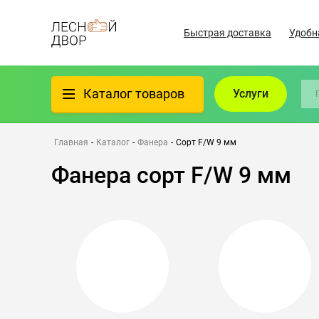
Быстрая доставка
Удобн
Каталог товаров
Услуги
Фанера
Главная
-
Каталог
-
Фанера
-
Сорт F/W 9 мм
Фанера сорт F/W 9 мм
Пиломатериалы
Клеёный материал
Всё для бани
Утеплители/Изоляция