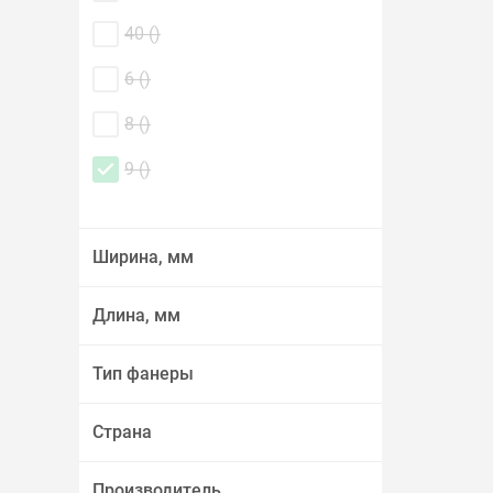
40 (
)
6 (
)
8 (
)
9 (
)
Ширина, мм
Длина, мм
Тип фанеры
Страна
Производитель