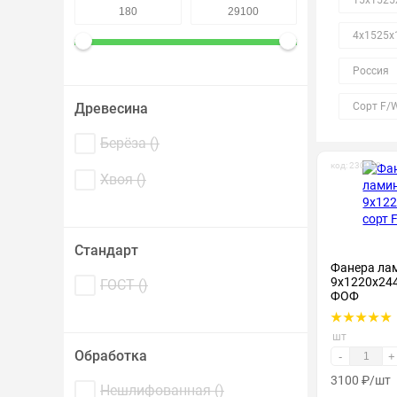
15х1525
4х1525х
Россия
Древесина
Сорт F/
Берёза (
)
код: 230028
Хвоя (
)
Стандарт
Фанера ла
9х1220х244
ГОСТ (
)
ФОФ
шт
Обработка
-
+
3100
₽
/шт
Нешлифованная (
)