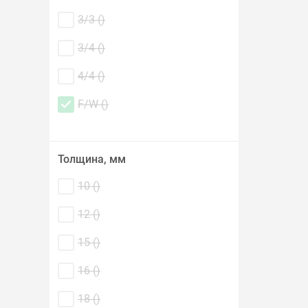
3/3 (
)
3/4 (
)
4/4 (
)
F/W (
)
Толщина, мм
10 (
)
12 (
)
15 (
)
16 (
)
18 (
)