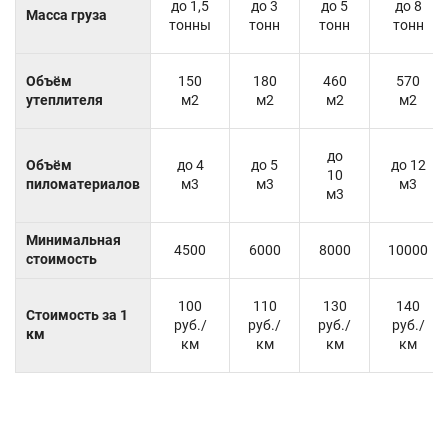
до 1,5
до 3
до 5
до 8
Масса груза
тонны
тонн
тонн
тонн
Объём
150
180
460
570
утеплителя
м2
м2
м2
м2
до
Объём
до 4
до 5
до 12
10
пиломатериалов
м3
м3
м3
м3
Минимальная
4500
6000
8000
10000
стоимость
100
110
130
140
Стоимость за 1
руб./
руб./
руб./
руб./
км
км
км
км
км