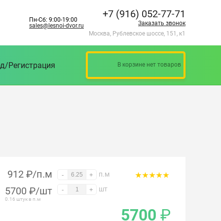
+7 (916) 052-77-71
Пн-Сб: 9:00-19:00
Заказать звонок
sales@lesnoi-dvor.ru
Москва, Рублевское шоссе, 151, к1
д/Регистрация
В корзине нет товаров
912 ₽/п.м
п.м
-
+
5700
₽
/шт
шт
-
+
0.16 штук в п.м
5700
₽