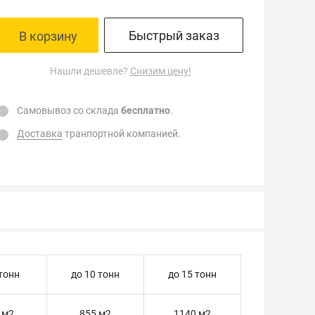
Быстрый заказ
В корзину
Нашли дешевле?
Снизим цену!
Самовывоз со склада
бесплатно
.
Доставка
транпортной компанией.
 тонн
до 10 тонн
до 15 тонн
 м2
855 м2
1140 м2