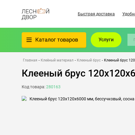
Быстрая доставка
Удобн
Каталог товаров
Услуги
Фанера
Главная
-
Клеёный материал
-
Клееный брус
-
Клееный брус 120
Клееный брус 120х120х6
Пиломатериалы
Код товара:
280163
Клеёный материал
Всё для бани
Утеплители/Изоляция