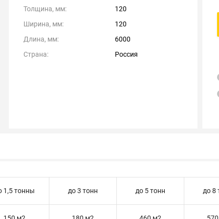
Толщина, мм:
120
Ширина, мм:
120
Длина, мм:
6000
Страна:
Россия
о 1,5 тонны
до 3 тонн
до 5 тонн
до 8
150 м2
180 м2
460 м2
570