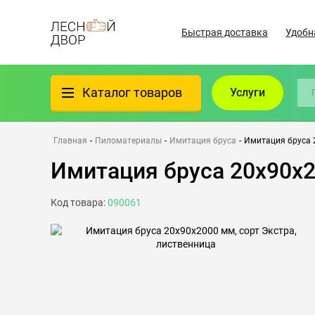
Быстрая доставка
Удобн
Каталог товаров
Услуги
Фанера
Главная
-
Пиломатериалы
-
Имитация бруса
-
Имитация бруса 2
Имитация бруса 20х90х2
Пиломатериалы
Код товара:
090061
Клеёный материал
Всё для бани
Утеплители/Изоляция