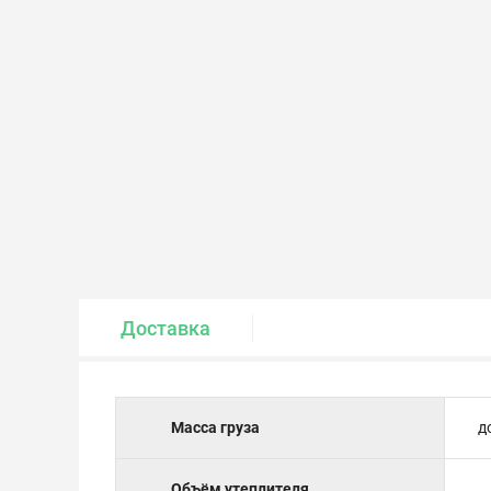
Крепеж и метизы
Лакокрасочные материалы
Доставка
Масса груза
д
Объём утеплителя