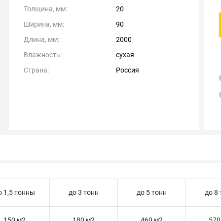
Толщина, мм:
20
Ширина, мм:
90
Длина, мм:
2000
Влажность:
сухая
Страна:
Россия
о 1,5 тонны
до 3 тонн
до 5 тонн
до 8
150 м2
180 м2
460 м2
570