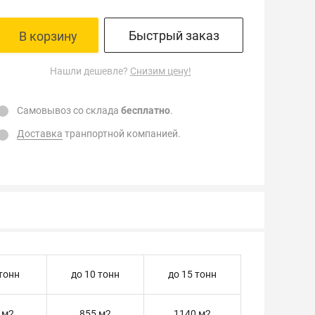
Быстрый заказ
В корзину
Нашли дешевле?
Снизим цену!
Самовывоз со склада
бесплатно
.
Доставка
транпортной компанией.
 тонн
до 10 тонн
до 15 тонн
 м2
855 м2
1140 м2