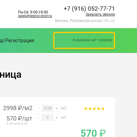
+7 (916) 052-77-71
Пн-Сб: 9:00-19:00
Заказать звонок
sales@lesnoi-dvor.ru
Москва, Рублевское шоссе, 151, к1
д/Регистрация
В корзине нет товаров
нница
2998 ₽/м2
м2
-
+
570
₽
/шт
шт
-
+
5.26 штук в м2
570
₽