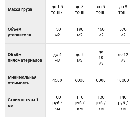
до 1,5
до 3
до 5
до 8
Масса груза
тонны
тонн
тонн
тонн
Объём
150
180
460
570
утеплителя
м2
м2
м2
м2
до
Объём
до 4
до 5
до 12
10
пиломатериалов
м3
м3
м3
м3
Минимальная
4500
6000
8000
10000
стоимость
100
110
130
140
Стоимость за 1
руб./
руб./
руб./
руб./
км
км
км
км
км