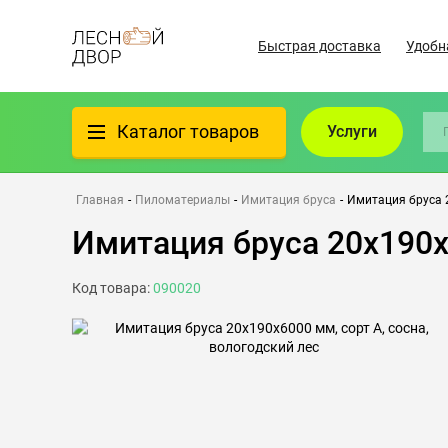
Быстрая доставка
Удобн
Каталог товаров
Услуги
Фанера
Главная
-
Пиломатериалы
-
Имитация бруса
-
Имитация бруса 2
Имитация бруса 20х190х6
Пиломатериалы
Код товара:
090020
Клеёный материал
Всё для бани
Утеплители/Изоляция