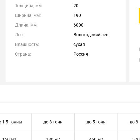
Толщина, мм:
20
Ширина, мм:
190
Длина, мм:
6000
Лес:
Вологодский лес
Влажность:
сухая
Страна:
Россия
о 1,5 тонны
до 3 тонн
до 5 тонн
до 8
150 м2
180 м2
460 м2
570