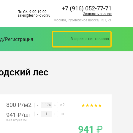
+7 (916) 052-77-71
Пн-Сб: 9:00-19:00
Заказать звонок
sales@lesnoi-dvor.ru
Москва, Рублевское шоссе, 151, к1
д/Регистрация
В корзине нет товаров
годский лес
800 ₽/м2
м2
-
+
941
₽
/шт
шт
-
+
0.85 штук в м2
941
₽