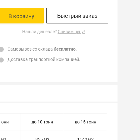
Быстрый заказ
В корзину
Нашли дешевле?
Снизим цену!
Самовывоз со склада
бесплатно
.
Доставка
транпортной компанией.
 тонн
до 10 тонн
до 15 тонн
 м2
855 м2
1140 м2