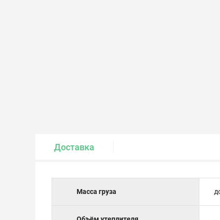
Крепеж и метизы
Лакокрасочные материалы
Доставка
Масса груза
д
Объём утеплителя