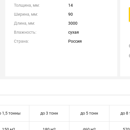
Толщина, мм:
14
Ширина, мм:
90
Длина, мм:
3000
Влажность:
сухая
Страна:
Россия
о 1,5 тонны
до 3 тонн
до 5 тонн
до 8
150 м2
180 м2
460 м2
570