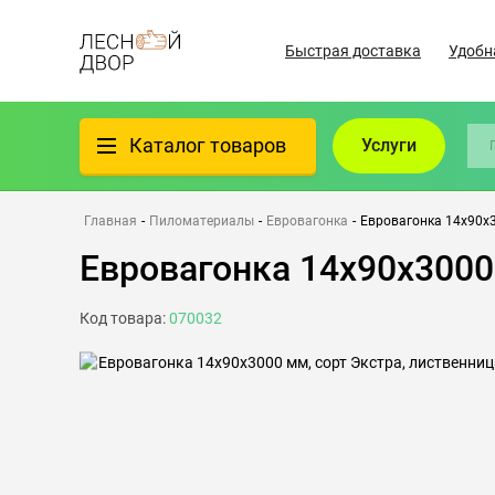
Быстрая доставка
Удобн
Каталог товаров
Услуги
Фанера
Главная
-
Пиломатериалы
-
Евровагонка
-
Евровагонка 14х90х3
Евровагонка 14х90х3000
Пиломатериалы
Код товара:
070032
Клеёный материал
Всё для бани
Утеплители/Изоляция