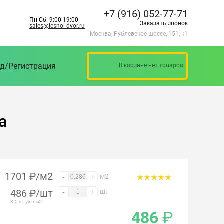
+7 (916) 052-77-71
Пн-Сб: 9:00-19:00
Заказать звонок
sales@lesnoi-dvor.ru
Москва, Рублевское шоссе, 151, к1
д/Регистрация
В корзине нет товаров
а
1701 ₽/м2
м2
-
+
486
₽
/шт
шт
-
+
3.5 штук в м2
486
₽