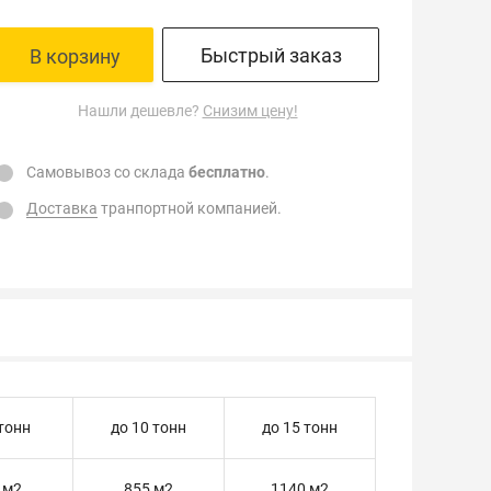
Быстрый заказ
В корзину
Нашли дешевле?
Снизим цену!
Самовывоз со склада
бесплатно
.
Доставка
транпортной компанией.
 тонн
до 10 тонн
до 15 тонн
 м2
855 м2
1140 м2