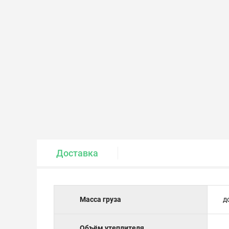
Крепеж и метизы
Лакокрасочные материалы
Доставка
Масса груза
д
Объём утеплителя