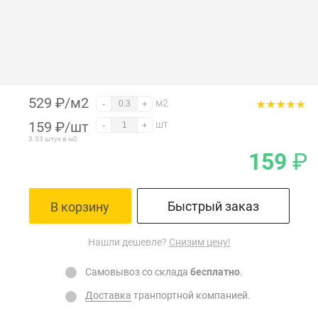
529 ₽/м2
м2
-
+
159
₽
/шт
шт
-
+
3.33 штук в м2
159
₽
Быстрый заказ
В корзину
Нашли дешевле?
Снизим цену!
Самовывоз со склада
бесплатно
.
Доставка
транпортной компанией.