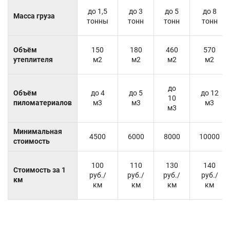
до 1,5
до 3
до 5
до 8
Масса груза
тонны
тонн
тонн
тонн
Объём
150
180
460
570
утеплителя
м2
м2
м2
м2
до
Объём
до 4
до 5
до 12
10
пиломатериалов
м3
м3
м3
м3
Минимальная
4500
6000
8000
10000
стоимость
100
110
130
140
Стоимость за 1
руб./
руб./
руб./
руб./
км
км
км
км
км