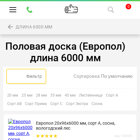
0
ДЛИНА 6000 ММ
Половая доска (Европол)
длина 6000 мм
Сортировка
Фильтр
20 мм
25 мм
28 мм
35 мм
45 мм
Лиственница
Сорт А
Сорт АВ
Сорт Прима
Сорт С
Сорт Экстра
Сосна
Европол 20х96х6000 мм, сорт А, сосна,
вологодский лес
код: 120005