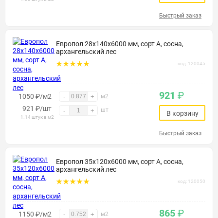
Быстрый заказ
Европол 28х140х6000 мм, сорт А, сосна,
архангельский лес
код: 120045
921
₽
1050 ₽/м2
-
+
м2
921
₽
/шт
шт
-
+
В корзину
1.14 штук в м2
Быстрый заказ
Европол 35х120х6000 мм, сорт А, сосна,
архангельский лес
код: 120050
865
₽
1150 ₽/м2
-
+
м2