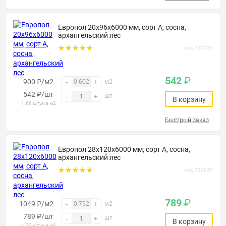
Европол 20х96х6000 мм, сорт А, сосна,
архангельский лес
код: 120035
542
₽
900 ₽/м2
-
+
м2
542
₽
/шт
шт
-
+
В корзину
1.66 штук в м2
Быстрый заказ
Европол 28х120х6000 мм, сорт А, сосна,
архангельский лес
код: 120040
789
₽
1049 ₽/м2
-
+
м2
789
₽
/шт
шт
-
+
В корзину
1.33 штук в м2