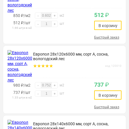
512
₽
850 ₽/м2
-
+
м2
512
₽
/шт
шт
-
+
В корзину
1.66 штук в м2
Быстрый заказ
Европол 28х120х6000 мм, сорт А, сосна,
вологодский лес
код: 120010
737
₽
980 ₽/м2
-
+
м2
737
₽
/шт
шт
-
+
В корзину
1.33 штук в м2
Быстрый заказ
Европол 28х140х6000 мм, сорт А, сосна,
вологодский лес