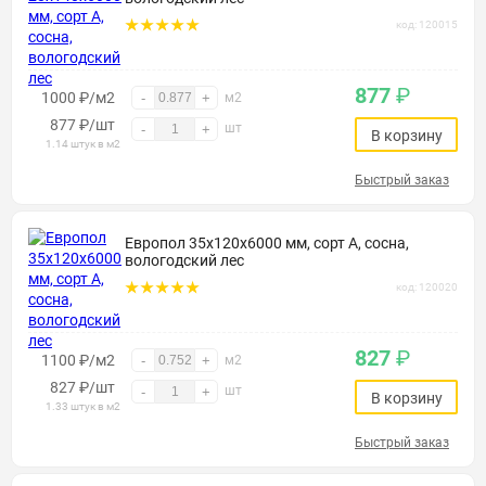
код: 120015
877
₽
1000 ₽/м2
-
+
м2
877
₽
/шт
шт
-
+
В корзину
1.14 штук в м2
Быстрый заказ
Европол 35х120х6000 мм, сорт А, сосна,
вологодский лес
код: 120020
827
₽
1100 ₽/м2
-
+
м2
827
₽
/шт
шт
-
+
В корзину
1.33 штук в м2
Быстрый заказ