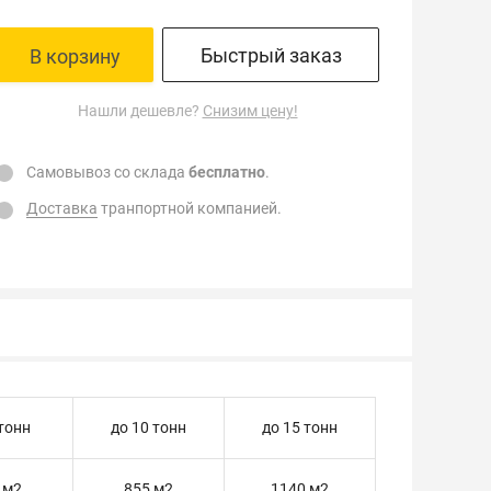
Быстрый заказ
В корзину
Нашли дешевле?
Снизим цену!
Самовывоз со склада
бесплатно
.
Доставка
транпортной компанией.
 тонн
до 10 тонн
до 15 тонн
 м2
855 м2
1140 м2