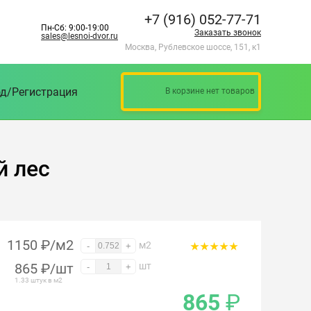
+7 (916) 052-77-71
Пн-Сб: 9:00-19:00
Заказать звонок
sales@lesnoi-dvor.ru
Москва, Рублевское шоссе, 151, к1
д/Регистрация
В корзине нет товаров
й лес
1150 ₽/м2
м2
-
+
865
₽
/шт
шт
-
+
1.33 штук в м2
865
₽