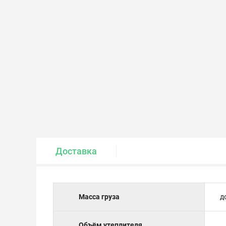
Крепеж и метизы
Лакокрасочные материалы
Доставка
Масса груза
д
Объём утеплителя