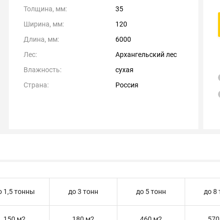
Толщина, мм:
35
Ширина, мм:
120
Длина, мм:
6000
Лес:
Архангельский лес
Влажность:
сухая
Страна:
Россия
о 1,5 тонны
до 3 тонн
до 5 тонн
до 8
150 м2
180 м2
460 м2
570