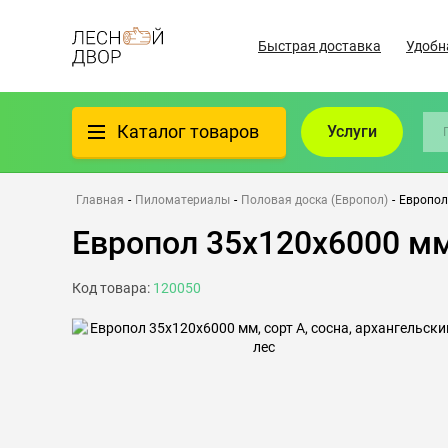
Быстрая доставка
Удобн
Каталог товаров
Услуги
Фанера
Главная
-
Пиломатериалы
-
Половая доска (Европол)
-
Европол 
Европол 35х120х6000 мм,
Пиломатериалы
Код товара:
120050
Клеёный материал
Всё для бани
Утеплители/Изоляция