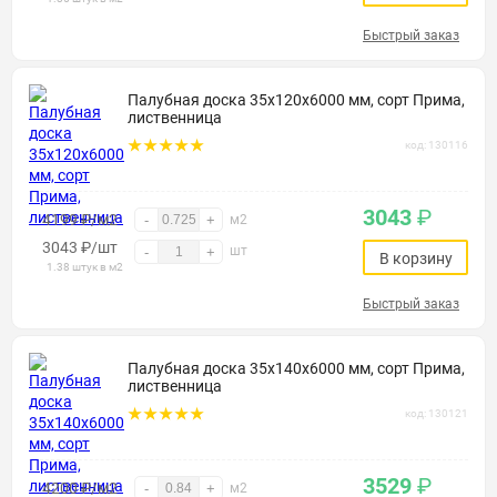
Быстрый заказ
Палубная доска 35х120х6000 мм, сорт Прима,
лиственница
код: 130116
3043
₽
4199 ₽/м2
-
+
м2
3043
₽
/шт
шт
-
+
В корзину
1.38 штук в м2
Быстрый заказ
Палубная доска 35х140х6000 мм, сорт Прима,
лиственница
код: 130121
3529
₽
4200 ₽/м2
-
+
м2