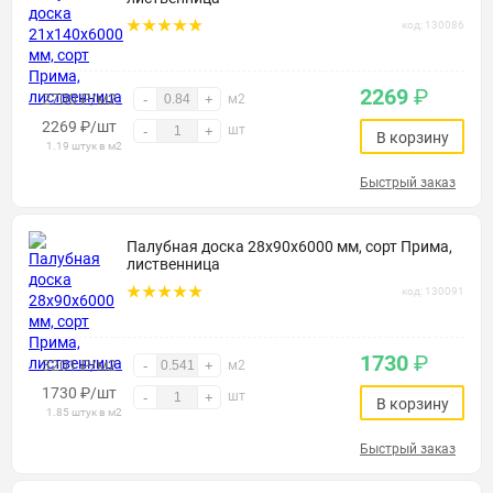
код: 130086
2269
₽
2700 ₽/м2
-
+
м2
2269
₽
/шт
шт
-
+
В корзину
1.19 штук в м2
Быстрый заказ
Палубная доска 28х90х6000 мм, сорт Прима,
лиственница
код: 130091
1730
₽
3201 ₽/м2
-
+
м2
1730
₽
/шт
шт
-
+
В корзину
1.85 штук в м2
Быстрый заказ