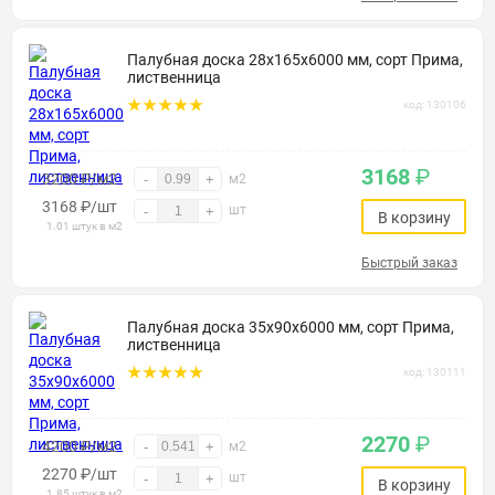
Палубная доска 28х165х6000 мм, сорт Прима,
лиственница
код: 130106
3168
₽
3200 ₽/м2
-
+
м2
3168
₽
/шт
шт
-
+
В корзину
1.01 штук в м2
Быстрый заказ
Палубная доска 35х90х6000 мм, сорт Прима,
лиственница
код: 130111
2270
₽
4200 ₽/м2
-
+
м2
2270
₽
/шт
шт
-
+
В корзину
1.85 штук в м2