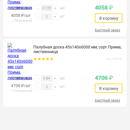
4058
₽
5600 ₽/м2
-
+
м2
4058
₽
/шт
шт
-
+
В корзину
1.38 штук в м2
Быстрый заказ
Палубная доска 45х140х6000 мм, сорт Прима,
лиственница
код: 130136
4706
₽
5600 ₽/м2
-
+
м2
4706
₽
/шт
шт
-
+
В корзину
1.19 штук в м2
Быстрый заказ