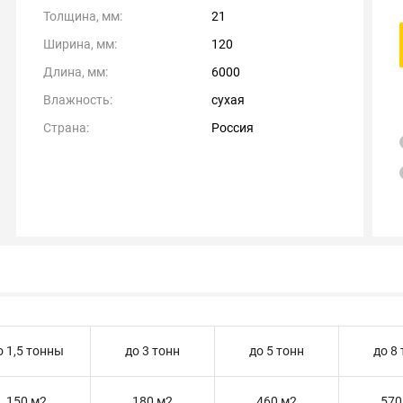
Толщина, мм:
21
Ширина, мм:
120
Длина, мм:
6000
Влажность:
сухая
Страна:
Россия
о 1,5 тонны
до 3 тонн
до 5 тонн
до 8
150 м2
180 м2
460 м2
570