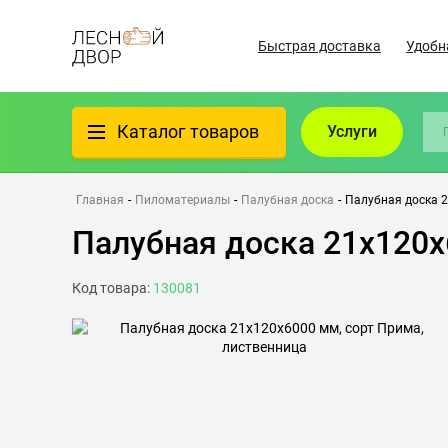
Быстрая доставка
Удобн
Каталог товаров
Услуги
Фанера
Главная
-
Пиломатериалы
-
Палубная доска
-
Палубная доска 2
Палубная доска 21х120х
Пиломатериалы
Код товара:
130081
Клеёный материал
Всё для бани
Утеплители/Изоляция