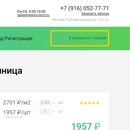
+7 (916) 052-77-71
Пн-Сб: 9:00-19:00
Заказать звонок
sales@lesnoi-dvor.ru
Москва, Рублевское шоссе, 151, к1
д/Регистрация
В корзине нет товаров
нница
2701 ₽/м2
м2
-
+
1957
₽
/шт
шт
-
+
1.38 штук в м2
1957
₽