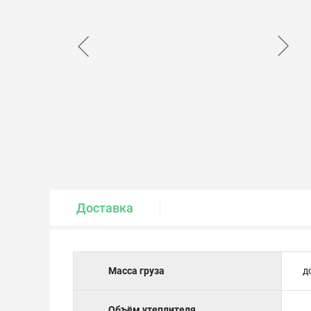
Крепеж и метизы
Лакокрасочные материалы
Доставка
Масса груза
д
Объём утеплителя