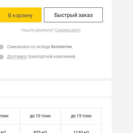
Быстрый заказ
В корзину
Нашли дешевле?
Снизим цену!
Самовывоз со склада
бесплатно
.
Доставка
транпортной компанией.
 тонн
до 10 тонн
до 15 тонн
 м2
855 м2
1140 м2