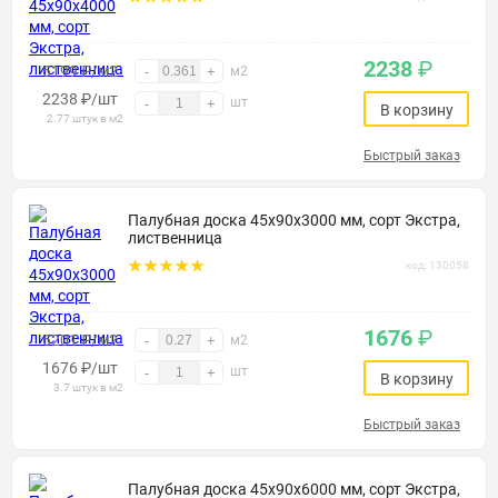
2238
₽
6199 ₽/м2
-
+
м2
2238
₽
/шт
шт
-
+
В корзину
2.77 штук в м2
Быстрый заказ
Палубная доска 45х90х3000 мм, сорт Экстра,
лиственница
код: 130058
1676
₽
6201 ₽/м2
-
+
м2
1676
₽
/шт
шт
-
+
В корзину
3.7 штук в м2
Быстрый заказ
Палубная доска 45х90х6000 мм, сорт Экстра,