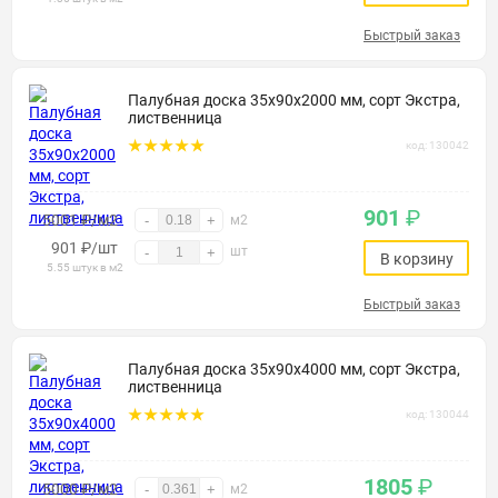
Быстрый заказ
Палубная доска 35х90х2000 мм, сорт Экстра,
лиственница
код: 130042
901
₽
5001 ₽/м2
-
+
м2
901
₽
/шт
шт
-
+
В корзину
5.55 штук в м2
Быстрый заказ
Палубная доска 35х90х4000 мм, сорт Экстра,
лиственница
код: 130044
1805
₽
5000 ₽/м2
-
+
м2