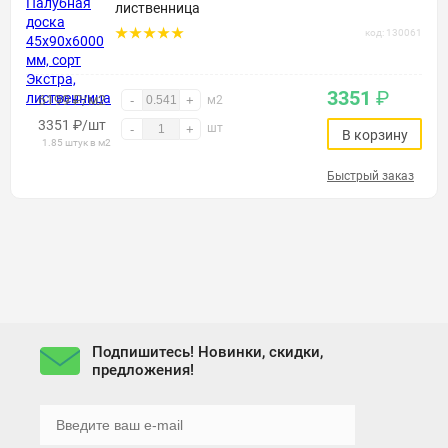
лиственница
код: 130061
3351
₽
6199 ₽/м2
-
+
м2
3351
₽
/шт
шт
-
+
В корзину
1.85 штук в м2
Быстрый заказ
Подпишитесь! Новинки, скидки,
предложения!