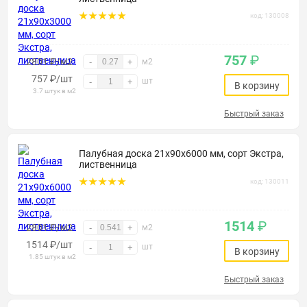
код: 130008
757
₽
2801 ₽/м2
-
+
м2
757
₽
/шт
шт
-
+
В корзину
3.7 штук в м2
Быстрый заказ
Палубная доска 21х90х6000 мм, сорт Экстра,
лиственница
код: 130011
1514
₽
2801 ₽/м2
-
+
м2
1514
₽
/шт
шт
-
+
В корзину
1.85 штук в м2
Быстрый заказ