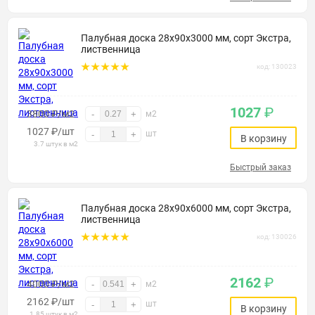
Палубная доска 28х90х3000 мм, сорт Экстра,
лиственница
код: 130023
1027
₽
3800 ₽/м2
-
+
м2
1027
₽
/шт
шт
-
+
В корзину
3.7 штук в м2
Быстрый заказ
Палубная доска 28х90х6000 мм, сорт Экстра,
лиственница
код: 130026
2162
₽
4000 ₽/м2
-
+
м2
2162
₽
/шт
шт
-
+
В корзину
1.85 штук в м2