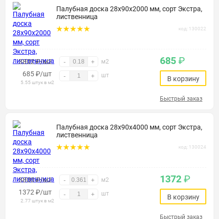
Палубная доска 28х90х2000 мм, сорт Экстра,
лиственница
код: 130022
685
₽
3802 ₽/м2
-
+
м2
685
₽
/шт
шт
-
+
В корзину
5.55 штук в м2
Быстрый заказ
Палубная доска 28х90х4000 мм, сорт Экстра,
лиственница
код: 130024
1372
₽
3800 ₽/м2
-
+
м2
1372
₽
/шт
шт
-
+
В корзину
2.77 штук в м2
Быстрый заказ