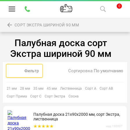
0
СОРТ ЭКСТРА ШИРИНОЙ 90 ММ
Палубная доска сорт
Экстра шириной 90 мм
Сортировка
Фильтр
21 мм
28 мм
35 мм
45 мм
Лиственница
Сорт А
Сорт АВ
Сорт Прима
Сорт С
Сорт Экстра
Сосна
Палубная доска 21х90х2000 мм, сорт Экстра,
лиственница
код: 130007