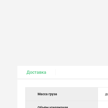
Крепеж и метизы
Лакокрасочные материалы
Доставка
Масса груза
д
Объём утеплителя