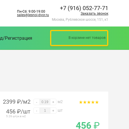
+7 (916) 052-77-71
Пн-Сб: 9:00-19:00
Заказать звонок
sales@lesnoi-dvor.ru
Москва, Рублевское шоссе, 151, к1
д/Регистрация
В корзине нет товаров
2399 ₽/м2
м2
-
+
456
₽
/шт
шт
-
+
5.26 штук в м2
456
₽