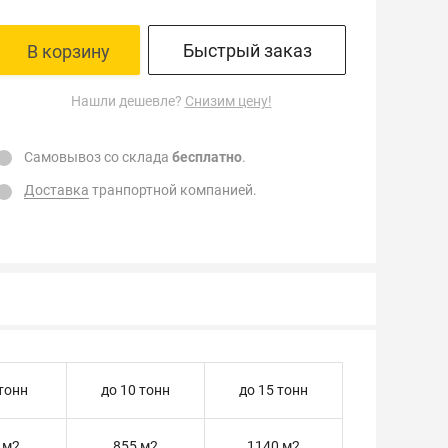
Быстрый заказ
В корзину
Нашли дешевле?
Снизим цену!
Самовывоз со склада
бесплатно
.
Доставка
транпортной компанией.
 тонн
до 10 тонн
до 15 тонн
 м2
855 м2
1140 м2