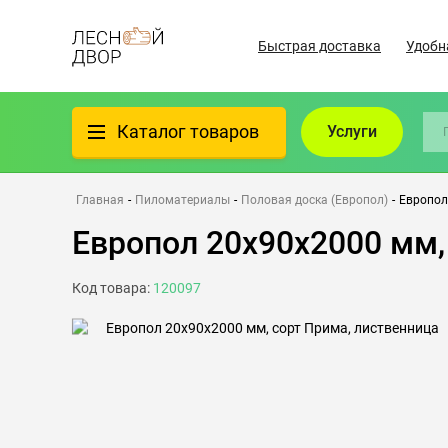
Быстрая доставка
Удобн
Каталог товаров
Услуги
Фанера
Главная
-
Пиломатериалы
-
Половая доска (Европол)
-
Европол
Европол 20х90х2000 мм,
Пиломатериалы
Код товара:
120097
Клеёный материал
Всё для бани
Утеплители/Изоляция