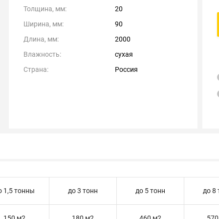
Толщина, мм:
20
Ширина, мм:
90
Длина, мм:
2000
Влажность:
сухая
Страна:
Россия
о 1,5 тонны
до 3 тонн
до 5 тонн
до 8
150 м2
180 м2
460 м2
570