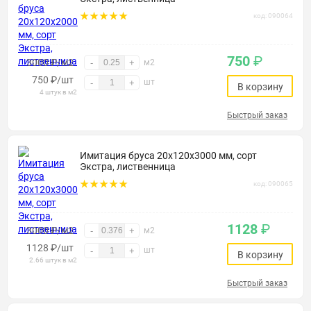
код: 090064
750
₽
3000 ₽/м2
-
+
м2
750
₽
/шт
шт
-
+
В корзину
4 штук в м2
Быстрый заказ
Имитация бруса 20х120х3000 мм, сорт
Экстра, лиственница
код: 090065
1128
₽
3000 ₽/м2
-
+
м2
1128
₽
/шт
шт
-
+
В корзину
2.66 штук в м2
Быстрый заказ