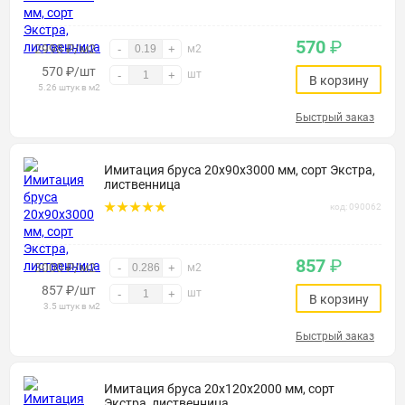
570
₽
2998 ₽/м2
-
+
м2
570
₽
/шт
шт
-
+
В корзину
5.26 штук в м2
Быстрый заказ
Имитация бруса 20х90х3000 мм, сорт Экстра,
лиственница
код: 090062
857
₽
3000 ₽/м2
-
+
м2
857
₽
/шт
шт
-
+
В корзину
3.5 штук в м2
Быстрый заказ
Имитация бруса 20х120х2000 мм, сорт
Экстра, лиственница