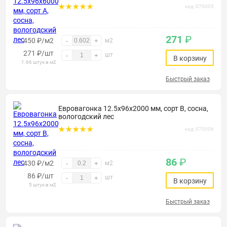
код: 070005
271
₽
450 ₽/м2
-
+
м2
271
₽
/шт
шт
-
+
В корзину
1.66 штук в м2
Быстрый заказ
Евровагонка 12.5х96х2000 мм, сорт В, сосна,
вологодский лес
код: 070006
86
₽
430 ₽/м2
-
+
м2
86
₽
/шт
шт
-
+
В корзину
5 штук в м2
Быстрый заказ