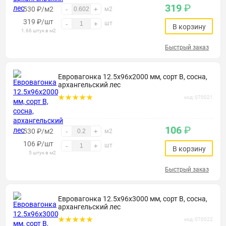
319
₽
530 ₽/м2
-
+
м2
319
₽
/шт
шт
-
+
В корзину
1.66 штук в м2
Быстрый заказ
Евровагонка 12.5х96х2000 мм, сорт В, сосна,
архангельский лес
код: 070021
106
₽
530 ₽/м2
-
+
м2
106
₽
/шт
шт
-
+
В корзину
5 штук в м2
Быстрый заказ
Евровагонка 12.5х96х3000 мм, сорт В, сосна,
архангельский лес
код: 070022