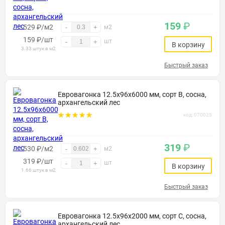
159
₽
529 ₽/м2
-
+
м2
159
₽
/шт
шт
-
+
В корзину
3.33 штук в м2
Быстрый заказ
Евровагонка 12.5х96х6000 мм, сорт В, сосна,
архангельский лес
код: 070025
319
₽
530 ₽/м2
-
+
м2
319
₽
/шт
шт
-
+
В корзину
1.66 штук в м2
Быстрый заказ
Евровагонка 12.5х96х2000 мм, сорт С, сосна,
архангельский лес