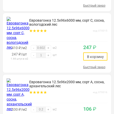
Быстрый заказ
Евровагонка 12.5х96х6000 мм, сорт С, сосна,
вологодский лес
код: 070015
247
₽
410 ₽/м2
-
+
м2
247
₽
/шт
шт
-
+
В корзину
1.66 штук в м2
Быстрый заказ
Евровагонка 12.5х96х2000 мм, сорт А, сосна,
архангельский лес
код: 070016
106
₽
530 ₽/м2
-
+
м2