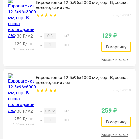
Евровагонка 12.5х96х3000 мм, сорт В, сосна,
вологодский лес
код: 070007
129
₽
430 ₽/м2
-
+
м2
129
₽
/шт
шт
-
+
В корзину
3.33 штук в м2
Быстрый заказ
Евровагонка 12.5х96х6000 мм, сорт В, сосна,
вологодский лес
код: 070010
259
₽
430 ₽/м2
-
+
м2
259
₽
/шт
шт
-
+
В корзину
1.66 штук в м2
Быстрый заказ