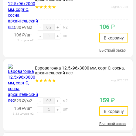
код: 070026
106
₽
530 ₽/м2
-
+
м2
106
₽
/шт
шт
-
+
В корзину
5 штук в м2
Быстрый заказ
Евровагонка 12.5х96х3000 мм, сорт С, сосна,
архангельский лес
код: 070027
159
₽
529 ₽/м2
-
+
м2
159
₽
/шт
шт
-
+
В корзину
3.33 штук в м2
Быстрый заказ