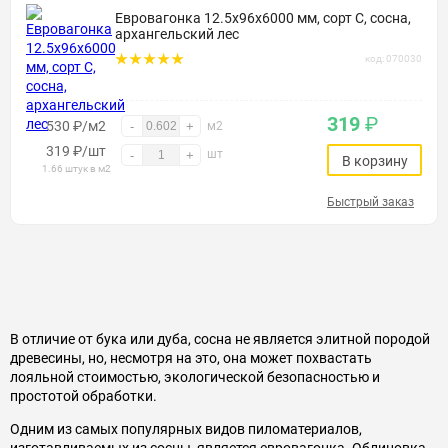
Евровагонка 12.5х96х6000 мм, сорт С, сосна,
архангельский лес
код: 070030
319
₽
530 ₽/м2
-
+
м2
319
₽
/шт
шт
-
+
В корзину
1.66 штук в м2
Быстрый заказ
В отличие от бука или дуба, сосна не является элитной породой
древесины, но, несмотря на это, она может похвастать
лояльной стоимостью, экологической безопасностью и
простотой обработки.
Одним из самых популярных видов пиломатериалов,