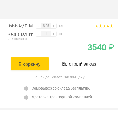
566 ₽/п.м
п.м
-
+
3540
₽
/шт
шт
-
+
0.16 штук в п.м
3540
₽
Быстрый заказ
В корзину
Нашли дешевле?
Снизим цену!
Самовывоз со склада
бесплатно
.
Доставка
транпортной компанией.