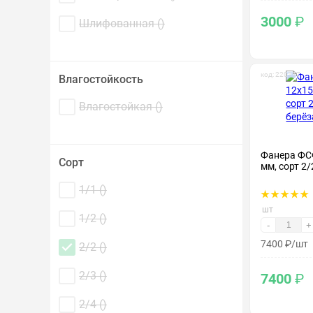
3000
₽
Шлифованная (
)
код: 220117
Влагостойкость
Влагостойкая (
)
Фанера ФС
Сорт
мм, сорт 2/
1/1 (
)
шт
1/2 (
)
-
+
7400
₽
/шт
2/2 (
)
2/3 (
)
7400
₽
2/4 (
)