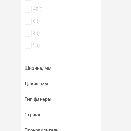
40 (
)
6 (
)
8 (
)
9 (
)
Ширина, мм
Длина, мм
Тип фанеры
Страна
Производитель