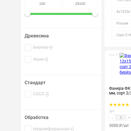
15х1525
4х1525х
Россия
Древесина
Сорт F/
Берёза (
)
код: 210047
Хвоя (
)
Стандарт
Фанера ФК
мм, сорт 2/
ГОСТ (
)
шт
Обработка
-
+
3000
₽
/шт
Нешлифованная (
)