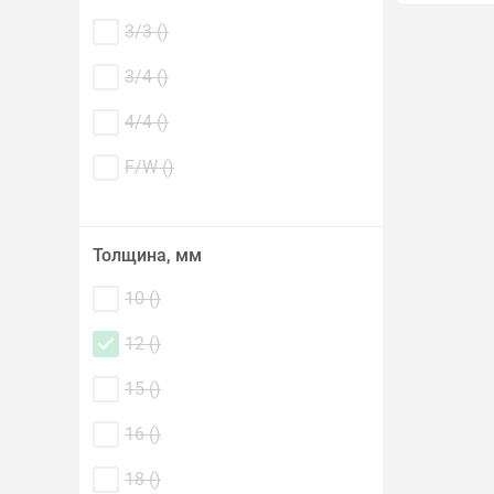
3/3 (
)
3/4 (
)
4/4 (
)
F/W (
)
Толщина, мм
10 (
)
12 (
)
15 (
)
16 (
)
18 (
)