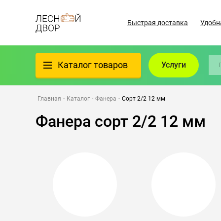
Быстрая доставка
Удобн
Каталог товаров
Услуги
Фанера
Главная
-
Каталог
-
Фанера
-
Сорт 2/2 12 мм
Фанера сорт 2/2 12 мм
Пиломатериалы
Клеёный материал
Всё для бани
Утеплители/Изоляция