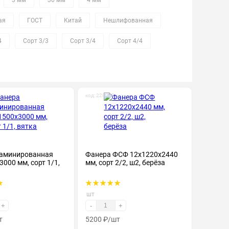
3 мм
30 мм
4 мм
ая
ГОСТ
Китай
Нешлифованная
4
Сорт 3/3
Сорт 3/4
Сорт 4/4
код: 220048
ламинированная
Фанера ФСФ 12х1220х2440
000 мм, сорт 1/1,
мм, сорт 2/2, ш2, берёза
шт
+
-
+
т
5200
₽
/шт