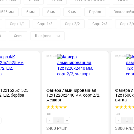
х1525 мм
18 мм
21 мм
21х1525х1525 мм
24 мм
1525 мм
6 мм
8 мм
9 мм
Берёза
Влагостойк
Сорт 1/1
Сорт 1/2
Сорт 2/2
Сорт 2/3
Сорт 2/
W
Хвоя
Шлифованная
код: 230008
код: 230023
 12х1525х1525
Фанера ламинированная
Фанера 
2, ш2, берёза
12х1220х2440 мм, сорт 2/2,
12х1500х3
жешарт
вятка
шт
шт
-
+
-
2400
₽
/шт
3800
₽
/ш