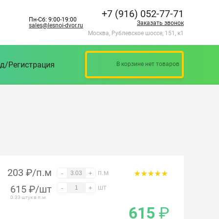
+7 (916) 052-77-71
Пн-Сб: 9:00-19:00
Заказать звонок
sales@lesnoi-dvor.ru
Москва, Рублевское шоссе, 151, к1
д/Регистрация
В корзине нет товаров
203 ₽/п.м
п.м
-
+
615
₽
/шт
шт
-
+
0.33 штук в п.м
615
₽