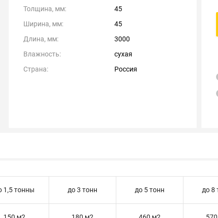
Толщина, мм:
45
Ширина, мм:
45
Длина, мм:
3000
Влажность:
сухая
Страна:
Россия
о 1,5 тонны
до 3 тонн
до 5 тонн
до 8
150 м2
180 м2
460 м2
570