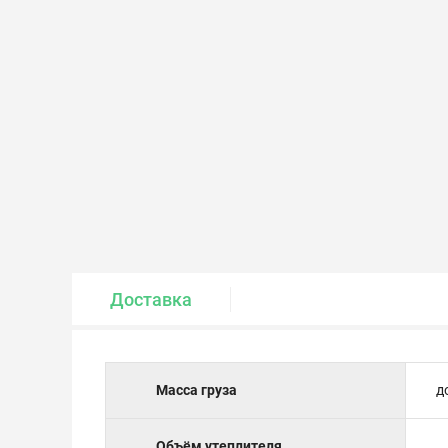
Крепеж и метизы
Лакокрасочные материалы
Доставка
Масса груза
д
Объём утеплителя