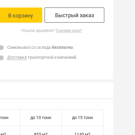
Быстрый заказ
В корзину
Нашли дешевле?
Снизим цену!
Самовывоз со склада
бесплатно
.
Доставка
транпортной компанией.
 тонн
до 10 тонн
до 15 тонн
 м2
855 м2
1140 м2