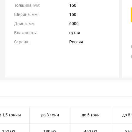
Толщина, мм:
150
Ширина, мм:
150
Длина, мм:
6000
Влажность:
сухая
Страна:
Россия
о 1,5 тонны
до 3 тонн
до 5 тонн
до 8
150 м2
180 м2
460 м2
570