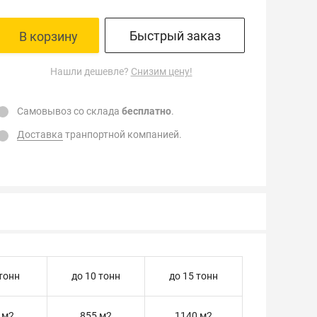
Быстрый заказ
В корзину
Нашли дешевле?
Снизим цену!
Самовывоз со склада
бесплатно
.
Доставка
транпортной компанией.
 тонн
до 10 тонн
до 15 тонн
 м2
855 м2
1140 м2