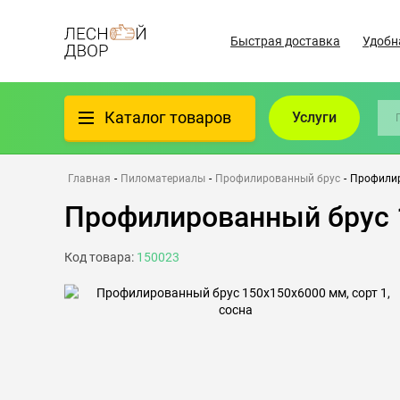
Быстрая доставка
Удобн
Каталог товаров
Услуги
Фанера
Главная
-
Пиломатериалы
-
Профилированный брус
-
Профилир
Профилированный брус 1
Пиломатериалы
Код товара:
150023
Клеёный материал
Всё для бани
Утеплители/Изоляция