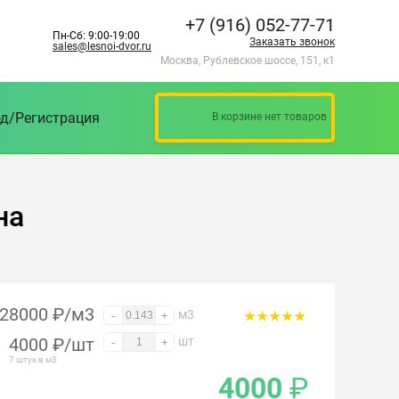
+7 (916) 052-77-71
Пн-Сб: 9:00-19:00
Заказать звонок
sales@lesnoi-dvor.ru
Москва, Рублевское шоссе, 151, к1
д/Регистрация
В корзине нет товаров
на
28000 ₽/м3
м3
-
+
4000
₽
/шт
шт
-
+
7 штук в м3
4000
₽