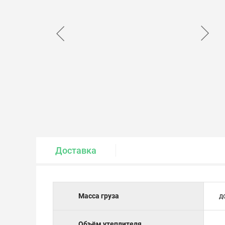
Крепеж и метизы
Лакокрасочные материалы
Доставка
Масса груза
д
Объём утеплителя