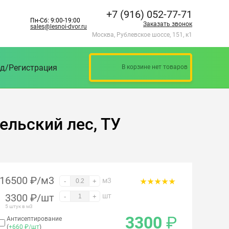
+7 (916) 052-77-71
Пн-Сб: 9:00-19:00
Заказать звонок
sales@lesnoi-dvor.ru
Москва, Рублевское шоссе, 151, к1
д/Регистрация
В корзине нет товаров
ельский лес, ТУ
16500 ₽/м3
м3
-
+
3300
₽
/шт
шт
-
+
5 штук в м3
3300
₽
Антисептирование
(
+660 ₽/шт
)