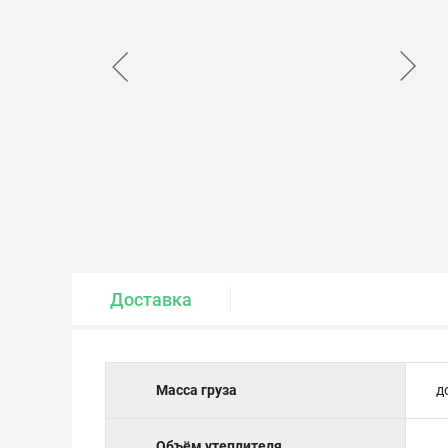
Крепеж и метизы
Лакокрасочные материалы
Доставка
Масса груза
д
Объём утеплителя