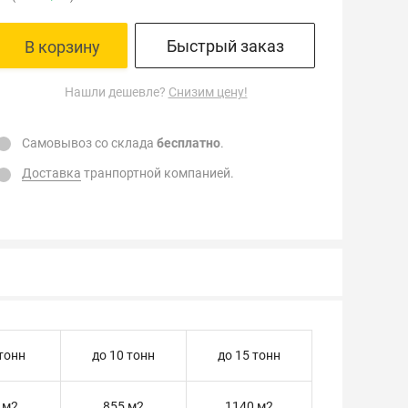
Быстрый заказ
В корзину
Нашли дешевле?
Снизим цену!
Самовывоз со склада
бесплатно
.
Доставка
транпортной компанией.
 тонн
до 10 тонн
до 15 тонн
 м2
855 м2
1140 м2