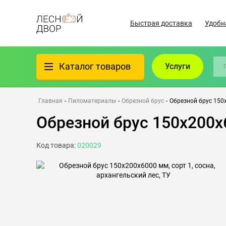
Быстрая доставка
Удобн
Каталог товаров
Услуги
Фанера
Главная
-
Пиломатериалы
-
Обрезной брус
-
Обрезной брус 150х
Обрезной брус 150х200х6
Пиломатериалы
Код товара:
020029
Клеёный материал
Всё для бани
Утеплители/Изоляция