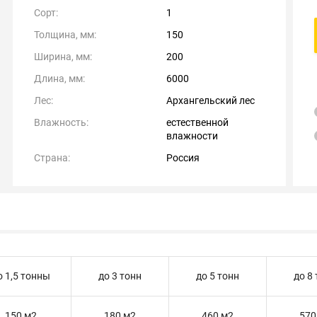
Сорт:
1
Толщина, мм:
150
Ширина, мм:
200
Длина, мм:
6000
Лес:
Архангельский лес
Влажность:
естественной
влажности
Страна:
Россия
о 1,5 тонны
до 3 тонн
до 5 тонн
до 8
150 м2
180 м2
460 м2
570