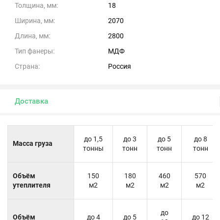
Толщина, мм:
18
Ширина, мм:
2070
Длина, мм:
2800
Тип фанеры:
МДФ
Страна:
Россия
Доставка
до 1,5
до 3
до 5
до 8
Масса груза
тонны
тонн
тонн
тонн
Объём
150
180
460
570
утеплителя
м2
м2
м2
м2
до
Объём
до 4
до 5
до 12