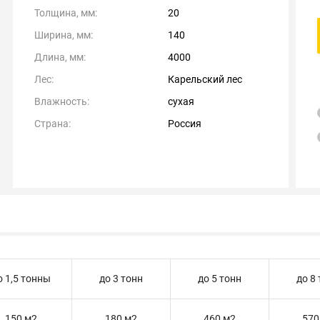
Толщина, мм:
20
Ширина, мм:
140
Длина, мм:
4000
Лес:
Карельский лес
Влажность:
сухая
Страна:
Россия
о 1,5 тонны
до 3 тонн
до 5 тонн
до 8
150 м2
180 м2
460 м2
570