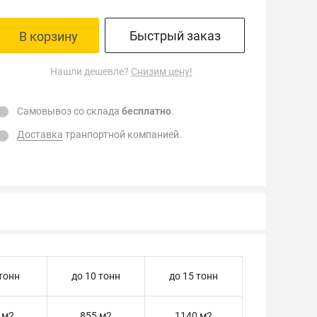
Быстрый заказ
В корзину
Нашли дешевле?
Снизим цену!
Самовывоз со склада
бесплатно
.
Доставка
транпортной компанией.
 тонн
до 10 тонн
до 15 тонн
 м2
855 м2
1140 м2