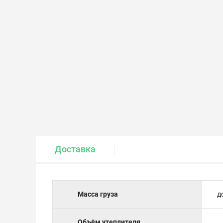
Крепеж и метизы
Лакокрасочные материалы
Доставка
Масса груза
д
Объём утеплителя