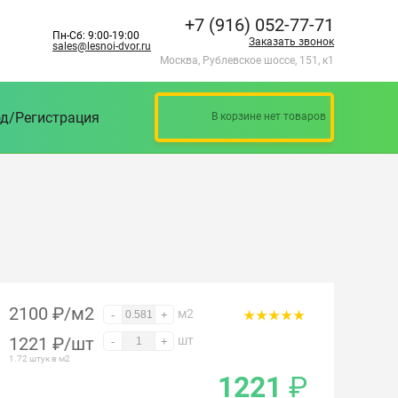
+7 (916) 052-77-71
Пн-Сб: 9:00-19:00
Заказать звонок
sales@lesnoi-dvor.ru
Москва, Рублевское шоссе, 151, к1
д/Регистрация
В корзине нет товаров
2100 ₽/м2
м2
-
+
1221
₽
/шт
шт
-
+
1.72 штук в м2
1221
₽