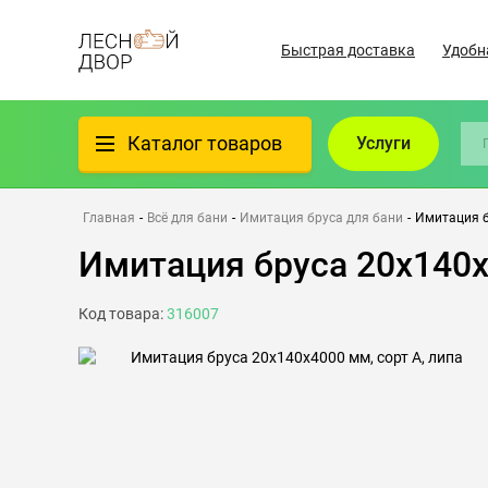
Быстрая доставка
Удобн
Каталог товаров
Услуги
Фанера
Главная
-
Всё для бани
-
Имитация бруса для бани
-
Имитация б
Имитация бруса 20х140х
Пиломатериалы
Код товара:
316007
Клеёный материал
Всё для бани
Утеплители/Изоляция