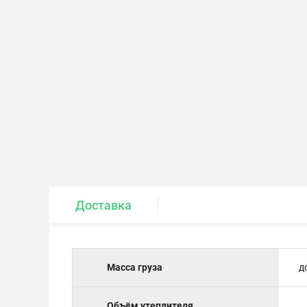
Крепеж и метизы
Лакокрасочные материалы
Доставка
Масса груза
д
Объём утеплителя