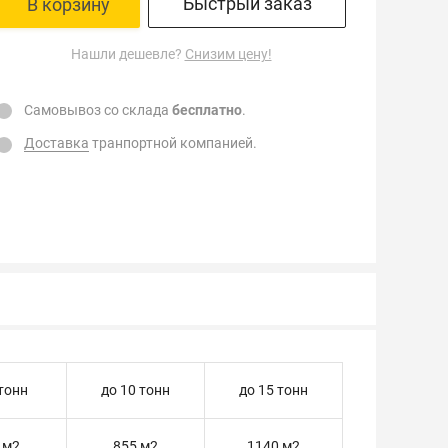
Быстрый заказ
В корзину
Нашли дешевле?
Снизим цену!
Самовывоз со склада
бесплатно
.
Доставка
транпортной компанией.
 тонн
до 10 тонн
до 15 тонн
 м2
855 м2
1140 м2