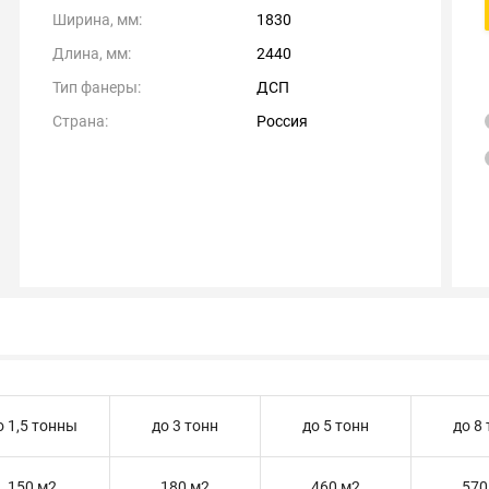
Ширина, мм:
1830
Длина, мм:
2440
Тип фанеры:
ДСП
Страна:
Россия
о 1,5 тонны
до 3 тонн
до 5 тонн
до 8
150 м2
180 м2
460 м2
570