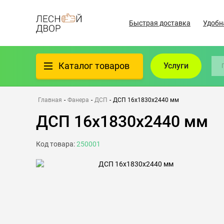
Быстрая доставка
Удобн
Каталог товаров
Услуги
Фанера
Главная
-
Фанера
-
ДСП
-
ДСП 16х1830х2440 мм
ДСП 16х1830х2440 мм
Пиломатериалы
Код товара:
250001
Клеёный материал
Всё для бани
Утеплители/Изоляция