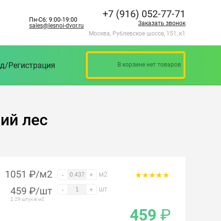
+7 (916) 052-77-71
Пн-Сб: 9:00-19:00
Заказать звонок
sales@lesnoi-dvor.ru
Москва, Рублевское шоссе, 151, к1
д/Регистрация
В корзине нет товаров
кий лес
1051 ₽/м2
м2
-
+
459
₽
/шт
шт
-
+
2.29 штук в м2
459
₽