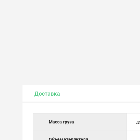
Крепеж и метизы
Лакокрасочные материалы
Доставка
Масса груза
д
Объём утеплителя