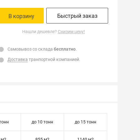
Быстрый заказ
В корзину
Нашли дешевле?
Снизим цену!
Самовывоз со склада
бесплатно
.
Доставка
транпортной компанией.
 тонн
до 10 тонн
до 15 тонн
 м2
855 м2
1140 м2