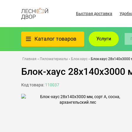
Быстрая доставка
Удобн
Каталог товаров
Услуги
Фанера
Главная
-
Пиломатериалы
-
Блок-хаус
-
Блок-хаус 28х140х3000 м
Блок-хаус 28х140х3000 м
Пиломатериалы
Код товара:
110037
Клеёный материал
Всё для бани
Утеплители/Изоляция