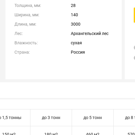
Толщина, мм:
28
Ширина, мм:
140
Длина, мм:
3000
Лес:
Архангельский лес
Влажность:
сухая
Страна:
Россия
о 1,5 тонны
до 3 тонн
до 5 тонн
до 8
150 м2
180 м2
460 м2
570