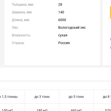
Толщина, мм:
28
Ширина, мм:
140
Длина, мм:
6000
Лес:
Вологодский лес
Влажность:
сухая
Страна:
Россия
о 1,5 тонны
до 3 тонн
до 5 тонн
до 8
150 м2
180 м2
460 м2
570