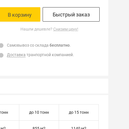
Быстрый заказ
В корзину
Нашли дешевле?
Снизим цену!
Самовывоз со склада
бесплатно
.
Доставка
транпортной компанией.
 тонн
до 10 тонн
до 15 тонн
 м2
855 м2
1140 м2