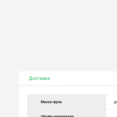
Крепеж и метизы
Лакокрасочные материалы
Доставка
Масса груза
д
Объём утеплителя