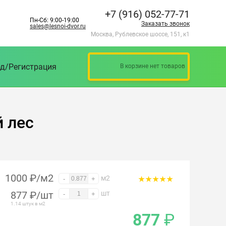
+7 (916) 052-77-71
Пн-Сб: 9:00-19:00
Заказать звонок
sales@lesnoi-dvor.ru
Москва, Рублевское шоссе, 151, к1
д/Регистрация
В корзине нет товаров
й лес
1000 ₽/м2
м2
-
+
877
₽
/шт
шт
-
+
1.14 штук в м2
877
₽