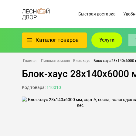
Быстрая доставка
Удобн
Каталог товаров
Услуги
Фанера
Главная
-
Пиломатериалы
-
Блок-хаус
-
Блок-хаус 28х140х6000 м
Блок-хаус 28х140х6000 м
Пиломатериалы
Код товара:
110010
Клеёный материал
Всё для бани
Утеплители/Изоляция