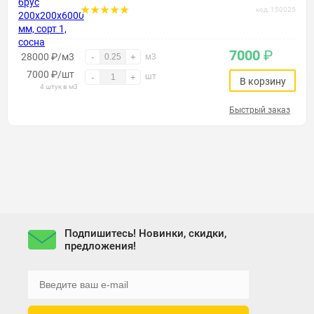
код: 150025
7000
₽
28000 ₽/м3
-
+
м3
7000
₽
/шт
шт
-
+
В корзину
4 штук в м3
Быстрый заказ
Подпишитесь! Новинки, скидки,
предложения!