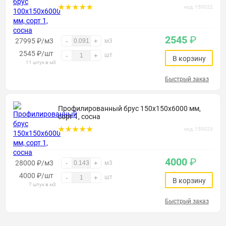
код: 150022
2545
₽
27995 ₽/м3
-
+
м3
2545
₽
/шт
шт
-
+
В корзину
11 штук в м3
Быстрый заказ
Профилированный брус 150х150х6000 мм,
сорт 1, сосна
код: 150023
4000
₽
28000 ₽/м3
-
+
м3
4000
₽
/шт
шт
-
+
В корзину
7 штук в м3
Быстрый заказ