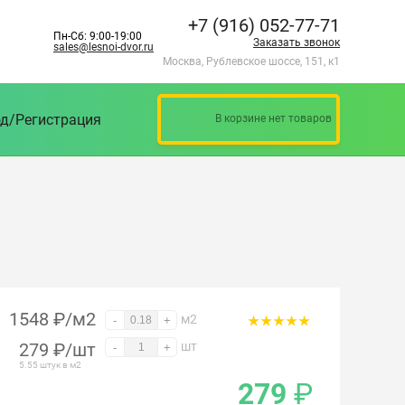
+7 (916) 052-77-71
Пн-Сб: 9:00-19:00
Заказать звонок
sales@lesnoi-dvor.ru
Москва, Рублевское шоссе, 151, к1
д/Регистрация
В корзине нет товаров
1548 ₽/м2
м2
-
+
279
₽
/шт
шт
-
+
5.55 штук в м2
279
₽