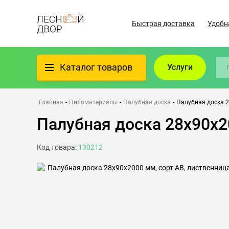
Быстрая доставка
Удобн
Каталог товаров
Услуги
Фанера
Главная
-
Пиломатериалы
-
Палубная доска
-
Палубная доска 2
Палубная доска 28х90х2
Пиломатериалы
Код товара:
130212
Клеёный материал
Всё для бани
Утеплители/Изоляция