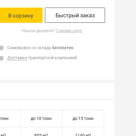
Быстрый заказ
В корзину
Нашли дешевле?
Снизим цену!
Самовывоз со склада
бесплатно
.
Доставка
транпортной компанией.
 тонн
до 10 тонн
до 15 тонн
 м2
855 м2
1140 м2