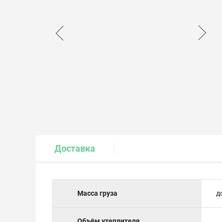
Крепеж и метизы
Лакокрасочные материалы
Доставка
Масса груза
д
Объём утеплителя