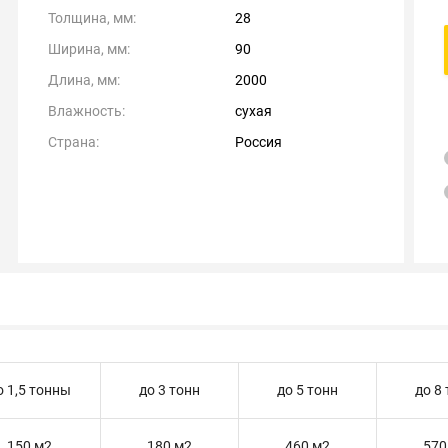
Толщина, мм:
28
Ширина, мм:
90
Длина, мм:
2000
Влажность:
сухая
Страна:
Россия
о 1,5 тонны
до 3 тонн
до 5 тонн
до 8
150 м2
180 м2
460 м2
570