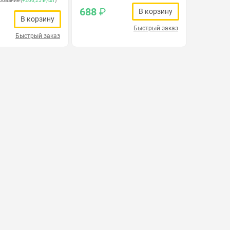
рование (
+206,25 ₽/шт
)
688
₽
В корзину
В корзину
Быстрый заказ
Быстрый заказ