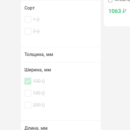
Антисепти
Сорт
1063
₽
1 (
)
2 (
)
Толщина, мм
Ширина, мм
100 (
)
150 (
)
200 (
)
Длина, мм