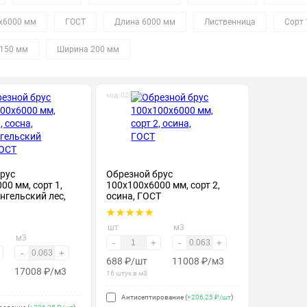
х6000 мм
ГОСТ
Длина 6000 мм
Лиственница
Сорт 
150 мм
Ширина 200 мм
код: 020200
рус
Обрезной брус
00 мм, сорт 1,
100х100х6000 мм, сорт 2,
ангельский лес,
осина, ГОСТ
шт
м3
м3
-
+
-
+
-
+
688
₽
/шт
11008
₽
/м3
17008
₽
/м3
16 штук в м3
Антисептирование (
+206,25 ₽/шт
)