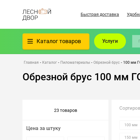
Быстрая доставка
Удобн
Каталог товаров
Услуги
Фанера
Главная
-
Каталог
-
Пиломатериалы
-
Обрезной брус
-
100 мм 
Обрезной брус 100 мм Г
Пиломатериалы
Клеёный материал
Сортиро
23 товаров
Всё для бани
100 мм
Цена за штуку
Утеплители/Изоляция
150 мм