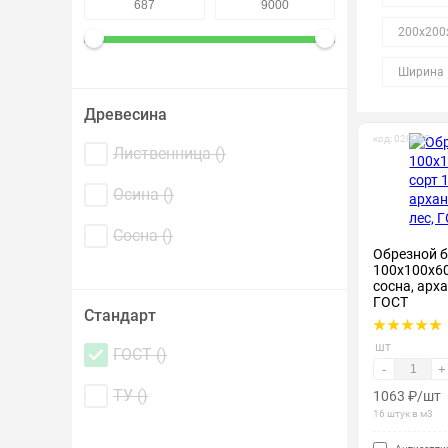
Крепеж и метизы
200х200
Лакокрасочные материалы
Ширина 
Древесина
код: 020055
Лиственница (
)
Осина (
)
Сосна (
)
Обрезной б
100х100х60
сосна, арх
ГОСТ
Стандарт
шт
ГОСТ (
)
-
+
ТУ (
)
1063
₽
/шт
16 штук в м3