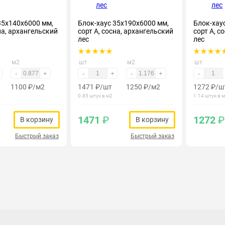
35х140х6000 мм,
Блок-хаус 35х190х6000 мм,
Блок-хау
на, архангельский
сорт А, сосна, архангельский
сорт А, с
лес
лес
м2
шт
м2
шт
-
+
-
+
-
+
-
1100
₽
/м2
1471
₽
/шт
1250
₽
/м2
1272
₽
/ш
0.85 штук в м2
1.14 штук в 
1471
₽
1272
₽
В корзину
В корзину
Быстрый заказ
Быстрый заказ