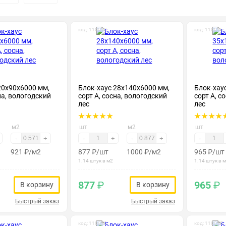
код: 110010
код: 110015
20х90х6000 мм,
Блок-хаус 28х140х6000 мм,
Блок-хау
на, вологодский
сорт А, сосна, вологодский
сорт А, с
лес
лес
м2
шт
м2
шт
-
+
-
+
-
+
-
921
₽
/м2
877
₽
/шт
1000
₽
/м2
965
₽
/шт
1.14 штук в м2
1.14 штук в 
877
₽
965
₽
В корзину
В корзину
Быстрый заказ
Быстрый заказ
код: 110030
код: 110035