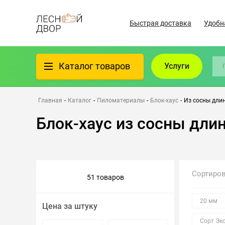
Быстрая доставка
Удобн
Каталог товаров
Услуги
Фанера
Главная
-
Каталог
-
Пиломатериалы
-
Блок-хаус
-
Из сосны дли
Блок-хаус из сосны дли
Пиломатериалы
Клеёный материал
Сортиро
51 товаров
Всё для бани
20 мм
Цена за штуку
Утеплители/Изоляция
Сорт Эк