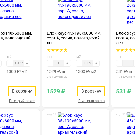
45х140х6000 мм,
Блок-хаус 45х190х6000 мм,
Блок-хау
на, вологодский
сорт А, сосна, вологодский
сорт А, с
лес
лес
м2
шт
м2
шт
-
+
-
+
-
+
-
1300
₽
/м2
1529
₽
/шт
1300
₽
/м2
531
₽
/шт
0.85 штук в м2
1.75 штук в 
1529
₽
531
₽
В корзину
В корзину
Быстрый заказ
Быстрый заказ
код: 110050
код: 110055