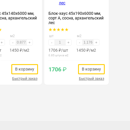
с 45х140х6000 мм,
Блок-хаус 45х190х6000 мм,
осна, архангельский
сорт А, сосна, архангельский
лес
м2
шт
м2
+
-
+
-
+
-
+
т
1450
₽
/м2
1706
₽
/шт
1450
₽
/м2
м2
0.85 штук в м2
1706
₽
В корзину
В корзину
Быстрый заказ
Быстрый заказ