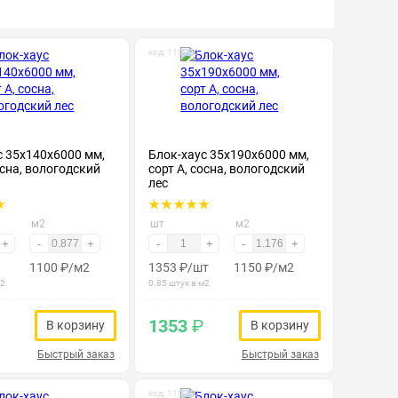
код: 110020
с 35х140х6000 мм,
Блок-хаус 35х190х6000 мм,
осна, вологодский
сорт А, сосна, вологодский
лес
м2
шт
м2
+
-
+
-
+
-
+
1100
₽
/м2
1353
₽
/шт
1150
₽
/м2
м2
0.85 штук в м2
1353
₽
В корзину
В корзину
Быстрый заказ
Быстрый заказ
код: 110040