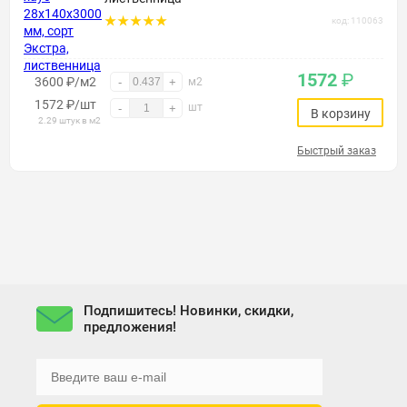
код: 110063
1572
₽
3600 ₽/м2
-
+
м2
1572
₽
/шт
шт
-
+
В корзину
2.29 штук в м2
Быстрый заказ
Подпишитесь! Новинки, скидки,
предложения!