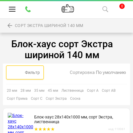
0
СОРТ ЭКСТРА ШИРИНОЙ 140 ММ
Блок-хаус сорт Экстра
шириной 140 мм
Сортировка
Фильтр
20 мм
28 мм
35 мм
45 мм
Лиственница
Сорт А
Сорт АВ
Сорт Прима
Сорт С
Сорт Экстра
Сосна
Блок-хаус 28х140х1000 мм, сорт Экстра,
лиственница
код: 110061