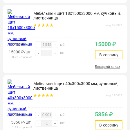
Мебельный щит 18х1500х3000 мм, сучковый,
лиственница
код: 290021
15000
₽
3300 ₽/м2
-
+
м2
15000
₽
/шт
шт
-
+
В корзину
0.22 штук в м2
Быстрый заказ
Мебельный щит 40х300х3000 мм, сучковый,
лиственница
код: 290022
5856
₽
6500 ₽/м2
-
+
м2
5856
₽
/шт
шт
-
+
В корзину
1.11 штук в м2