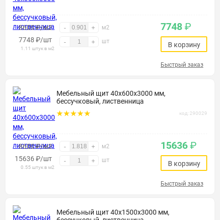
7748
₽
8600 ₽/м2
-
+
м2
7748
₽
/шт
шт
-
+
В корзину
1.11 штук в м2
Быстрый заказ
Мебельный щит 40х600х3000 мм,
бессучковый, лиственница
код: 290029
15636
₽
8600 ₽/м2
-
+
м2
15636
₽
/шт
шт
-
+
В корзину
0.55 штук в м2
Быстрый заказ
Мебельный щит 40х1500х3000 мм,