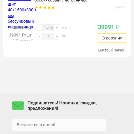
бессучковый, лиственница
код: 290030
39091
₽
8600 ₽/м2
-
+
м2
39091
₽
/шт
шт
-
+
В корзину
0.22 штук в м2
Быстрый заказ
Подпишитесь! Новинки, скидки,
предложения!