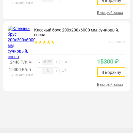
В корзину
0.16 штук в п.м
Быстрый заказ
Клееный брус 200х200х6000 мм, сучковый,
сосна
код: 280084
15300
₽
2448 ₽/п.м
-
+
п.м
15300
₽
/шт
шт
-
+
В корзину
0.16 штук в п.м
Быстрый заказ