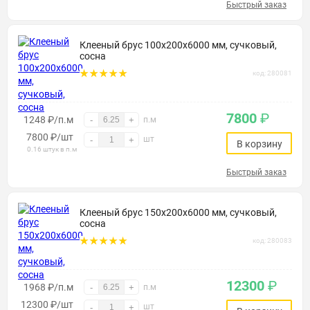
Быстрый заказ
Клееный брус 100х200х6000 мм, сучковый,
сосна
код: 280081
7800
₽
1248 ₽/п.м
-
+
п.м
7800
₽
/шт
шт
-
+
В корзину
0.16 штук в п.м
Быстрый заказ
Клееный брус 150х200х6000 мм, сучковый,
сосна
код: 280083
12300
₽
1968 ₽/п.м
-
+
п.м
12300
₽
/шт
шт
-
+