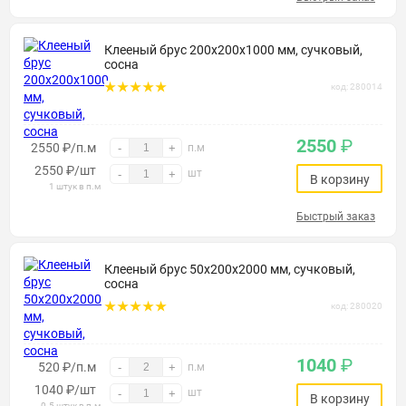
Клееный брус 200х200х1000 мм, сучковый,
сосна
код: 280014
2550
₽
2550 ₽/п.м
-
+
п.м
2550
₽
/шт
шт
-
+
В корзину
1 штук в п.м
Быстрый заказ
Клееный брус 50х200х2000 мм, сучковый,
сосна
код: 280020
1040
₽
520 ₽/п.м
-
+
п.м
1040
₽
/шт
шт
-
+
В корзину
0.5 штук в п.м