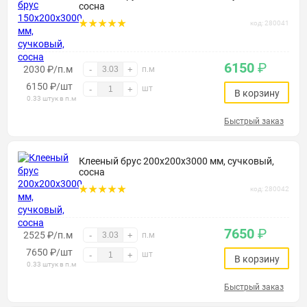
сосна
код: 280041
6150
₽
2030 ₽/п.м
-
+
п.м
6150
₽
/шт
шт
-
+
В корзину
0.33 штук в п.м
Быстрый заказ
Клееный брус 200х200х3000 мм, сучковый,
сосна
код: 280042
7650
₽
2525 ₽/п.м
-
+
п.м
7650
₽
/шт
шт
-
+
В корзину
0.33 штук в п.м
Быстрый заказ