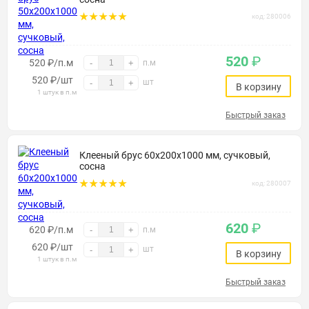
код: 280006
520
₽
520 ₽/п.м
-
+
п.м
520
₽
/шт
шт
-
+
В корзину
1 штук в п.м
Быстрый заказ
Клееный брус 60х200х1000 мм, сучковый,
сосна
код: 280007
620
₽
620 ₽/п.м
-
+
п.м
620
₽
/шт
шт
-
+
В корзину
1 штук в п.м
Быстрый заказ