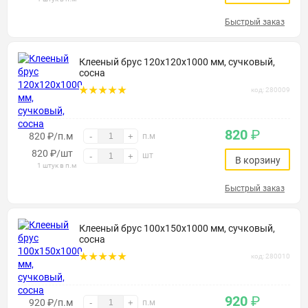
Быстрый заказ
Клееный брус 120х120х1000 мм, сучковый,
сосна
код: 280009
820
₽
820 ₽/п.м
-
+
п.м
820
₽
/шт
шт
-
+
В корзину
1 штук в п.м
Быстрый заказ
Клееный брус 100х150х1000 мм, сучковый,
сосна
код: 280010
920
₽
920 ₽/п.м
-
+
п.м