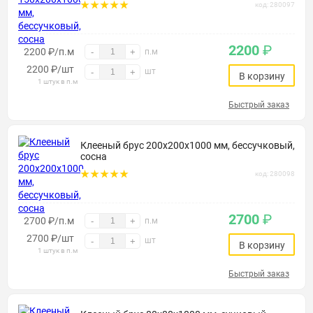
код: 280097
2200
₽
2200 ₽/п.м
-
+
п.м
2200
₽
/шт
шт
-
+
В корзину
1 штук в п.м
Быстрый заказ
Клееный брус 200х200х1000 мм, бессучковый,
сосна
код: 280098
2700
₽
2700 ₽/п.м
-
+
п.м
2700
₽
/шт
шт
-
+
В корзину
1 штук в п.м
Быстрый заказ