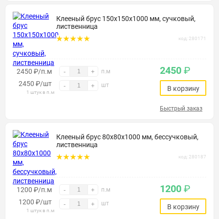
Клееный брус 150х150х1000 мм, сучковый,
лиственница
код: 280171
2450
₽
2450 ₽/п.м
-
+
п.м
2450
₽
/шт
шт
-
+
В корзину
1 штук в п.м
Быстрый заказ
Клееный брус 80х80х1000 мм, бессучковый,
лиственница
код: 280187
1200
₽
1200 ₽/п.м
-
+
п.м
1200
₽
/шт
шт
-
+
В корзину
1 штук в п.м