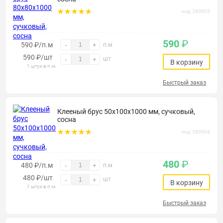
код: 280003
590
₽
590 ₽/п.м
-
+
п.м
590
₽
/шт
шт
-
+
В корзину
1 штук в п.м
Быстрый заказ
Клееный брус 50х100х1000 мм, сучковый,
сосна
код: 280004
480
₽
480 ₽/п.м
-
+
п.м
480
₽
/шт
шт
-
+
В корзину
1 штук в п.м
Быстрый заказ