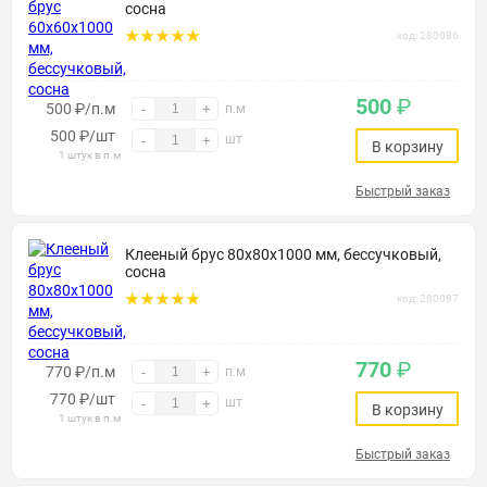
сосна
код: 280086
500
₽
500 ₽/п.м
-
+
п.м
500
₽
/шт
шт
-
+
В корзину
1 штук в п.м
Быстрый заказ
Клееный брус 80х80х1000 мм, бессучковый,
сосна
код: 280087
770
₽
770 ₽/п.м
-
+
п.м
770
₽
/шт
шт
-
+
В корзину
1 штук в п.м
Быстрый заказ