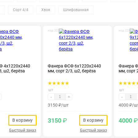
Сорт 4/4
Хвоя
Шлифованная
код: 220034
код: 220035
Ф 4х1220х2440
Фанера ФСФ 6х1220х2440
Фанера Ф
3, ш2, берёза
мм, сорт 2/3, ш2, берёза
мм, сорт 
шт
шт
-
+
-
3150
₽
/шт
4000
₽
/ш
3150
₽
4000
₽
В корзину
В корзину
Быстрый заказ
Быстрый заказ