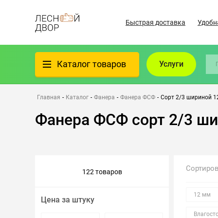
Быстрая доставка
Удобн
Каталог товаров
Услуги
Фанера
Главная
-
Каталог
-
Фанера
-
Фанера ФСФ
-
Сорт 2/3 шириной 1
Фанера ФСФ сорт 2/3 ш
Пиломатериалы
Клеёный материал
Сортиро
122 товаров
Всё для бани
12 мм
Цена за штуку
Утеплители/Изоляция
Влагост