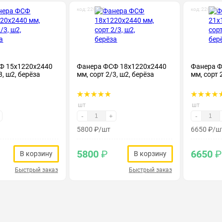
код: 220038
код: 220039
Ф 15х1220х2440
Фанера ФСФ 18х1220х2440
Фанера Ф
3, ш2, берёза
мм, сорт 2/3, ш2, берёза
мм, сорт 
шт
шт
-
+
-
5800
₽
/шт
6650
₽
/ш
5800
₽
6650
₽
В корзину
В корзину
Быстрый заказ
Быстрый заказ