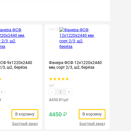
код: 220036
СФ 9х1220х2440
Фанера ФСФ 12х1220х2440
2/3, ш2, берёза
мм, сорт 2/3, ш2, берёза
шт
+
-
+
т
4450
₽
/шт
4450
₽
В корзину
В корзину
Быстрый заказ
Быстрый заказ