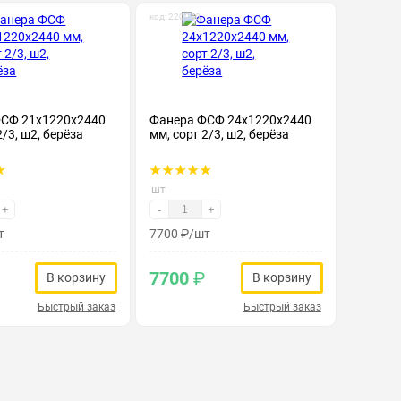
код: 220040
СФ 21х1220х2440
Фанера ФСФ 24х1220х2440
2/3, ш2, берёза
мм, сорт 2/3, ш2, берёза
шт
+
-
+
т
7700
₽
/шт
7700
₽
В корзину
В корзину
Быстрый заказ
Быстрый заказ