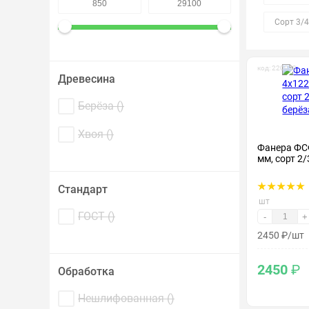
Крепеж и метизы
Сорт 3/4
Лакокрасочные материалы
код: 220033
Древесина
Берёза (
)
Хвоя (
)
Фанера ФС
мм, сорт 2/
Стандарт
шт
ГОСТ (
)
-
+
2450
₽
/шт
2450
₽
Обработка
Нешлифованная (
)