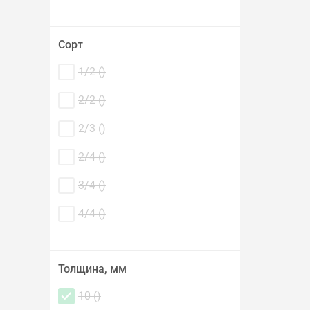
Сорт
1/2 (
)
2/2 (
)
2/3 (
)
2/4 (
)
3/4 (
)
4/4 (
)
Толщина, мм
10 (
)