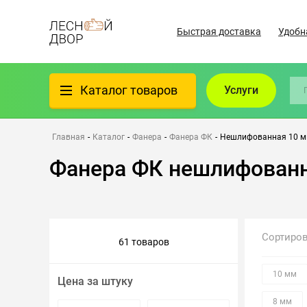
Быстрая доставка
Удобн
Каталог товаров
Услуги
Фанера
Главная
-
Каталог
-
Фанера
-
Фанера ФК
-
Нешлифованная 10 
Фанера ФК нешлифованн
Пиломатериалы
Клеёный материал
Сортиро
61 товаров
Всё для бани
10 мм
Цена за штуку
Утеплители/Изоляция
8 мм