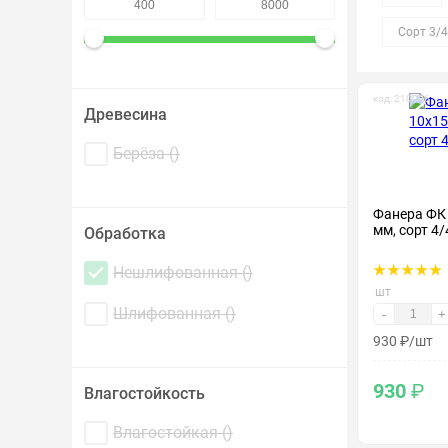
Крепеж и метизы
Сорт 3/4
Лакокрасочные материалы
код: 210006
Древесина
Берёза (
)
Фанера ФК
мм, сорт 4/
Обработка
Нешлифованная (
)
шт
Шлифованная (
)
-
+
930
₽
/шт
930
₽
Влагостойкость
Влагостойкая (
)