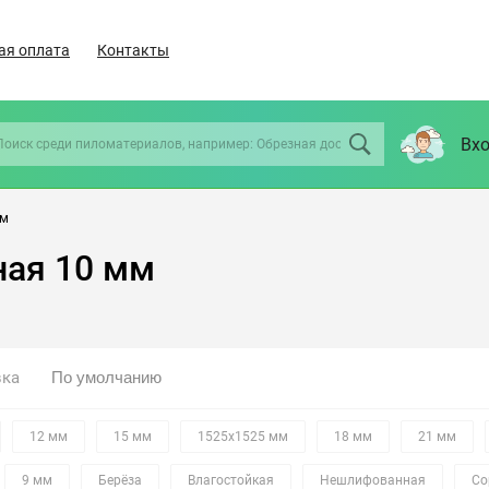
ая оплата
Контакты
Вхо
мм
ая 10 мм
вка
12 мм
15 мм
1525х1525 мм
18 мм
21 мм
9 мм
Берёза
Влагостойкая
Нешлифованная
Со