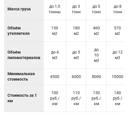
до 1,5
до 3
до 5
до 8
Масса груза
тонны
тонн
тонн
тонн
Объём
150
180
460
570
утеплителя
м2
м2
м2
м2
до
Объём
до 4
до 5
до 12
10
пиломатериалов
м3
м3
м3
м3
Минимальная
4500
6000
8000
10000
стоимость
100
110
130
140
Стоимость за 1
руб./
руб./
руб./
руб./
км
км
км
км
км