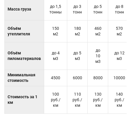
до 1,5
до 3
до 5
до 8
Масса груза
тонны
тонн
тонн
тонн
Объём
150
180
460
570
утеплителя
м2
м2
м2
м2
до
Объём
до 4
до 5
до 12
10
пиломатериалов
м3
м3
м3
м3
Минимальная
4500
6000
8000
10000
стоимость
100
110
130
140
Стоимость за 1
руб./
руб./
руб./
руб./
км
км
км
км
км