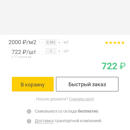
2000 ₽/м2
м2
-
+
722
₽
/шт
шт
-
+
2.77 штук в м2
722
₽
Быстрый заказ
В корзину
Нашли дешевле?
Снизим цену!
Самовывоз со склада
бесплатно
.
Доставка
транпортной компанией.