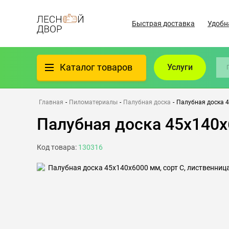
Быстрая доставка
Удобн
Каталог товаров
Услуги
Фанера
Главная
-
Пиломатериалы
-
Палубная доска
-
Палубная доска 4
Палубная доска 45х140х
Пиломатериалы
Код товара:
130316
Клеёный материал
Всё для бани
Утеплители/Изоляция