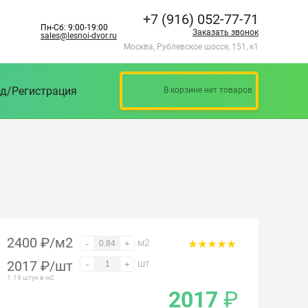
+7 (916) 052-77-71
Пн-Сб: 9:00-19:00
Заказать звонок
sales@lesnoi-dvor.ru
Москва, Рублевское шоссе, 151, к1
д/Регистрация
В корзине нет товаров
2400 ₽/м2
м2
-
+
2017
₽
/шт
шт
-
+
1.19 штук в м2
2017
₽