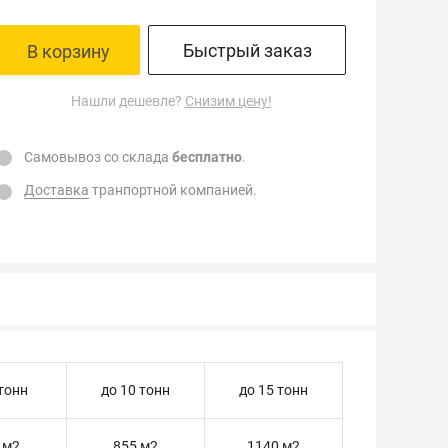
Быстрый заказ
В корзину
Нашли дешевле?
Снизим цену!
Самовывоз со склада
бесплатно
.
Доставка
транпортной компанией.
 тонн
до 10 тонн
до 15 тонн
 м2
855 м2
1140 м2