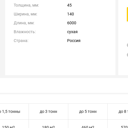
Толщина, мм:
45
Ширина, мм:
140
Длина, мм:
6000
Влажность:
сухая
Страна:
Россия
о 1,5 тонны
до 3 тонн
до 5 тонн
до 8
150 м2
180 м2
460 м2
570