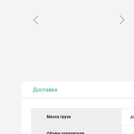
Крепеж и метизы
Лакокрасочные материалы
Доставка
Масса груза
д
Объём утеплителя