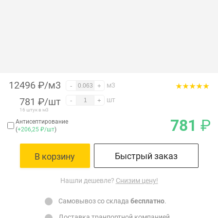
12496 ₽/м3
м3
-
+
781
₽
/шт
шт
-
+
16 штук в м3
781
₽
Антисептирование
(
+206,25 ₽/шт
)
Быстрый заказ
В корзину
Нашли дешевле?
Снизим цену!
Самовывоз со склада
бесплатно
.
Доставка
транпортной компанией.