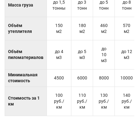
до 1,5
до 3
до 5
до 8
Масса груза
тонны
тонн
тонн
тонн
Объём
150
180
460
570
утеплителя
м2
м2
м2
м2
до
Объём
до 4
до 5
до 12
10
пиломатериалов
м3
м3
м3
м3
Минимальная
4500
6000
8000
10000
стоимость
100
110
130
140
Стоимость за 1
руб./
руб./
руб./
руб./
км
км
км
км
км