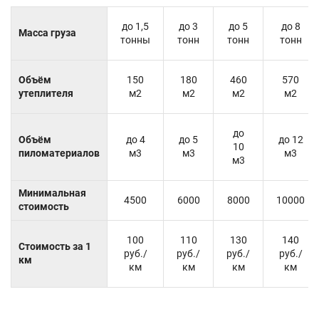
до 1,5
до 3
до 5
до 8
Масса груза
тонны
тонн
тонн
тонн
Объём
150
180
460
570
утеплителя
м2
м2
м2
м2
до
Объём
до 4
до 5
до 12
10
пиломатериалов
м3
м3
м3
м3
Минимальная
4500
6000
8000
10000
стоимость
100
110
130
140
Стоимость за 1
руб./
руб./
руб./
руб./
км
км
км
км
км