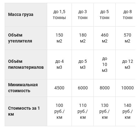
до 1,5
до 3
до 5
до 8
Масса груза
тонны
тонн
тонн
тонн
Объём
150
180
460
570
утеплителя
м2
м2
м2
м2
до
Объём
до 4
до 5
до 12
10
пиломатериалов
м3
м3
м3
м3
Минимальная
4500
6000
8000
10000
стоимость
100
110
130
140
Стоимость за 1
руб./
руб./
руб./
руб./
км
км
км
км
км