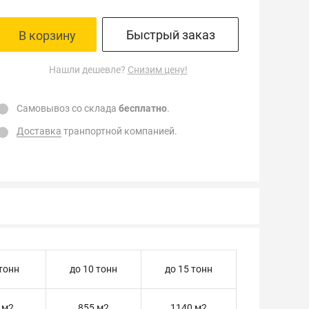
Быстрый заказ
В корзину
Нашли дешевле?
Снизим цену!
Самовывоз со склада
бесплатно
.
Доставка
транпортной компанией.
 тонн
до 10 тонн
до 15 тонн
 м2
855 м2
1140 м2