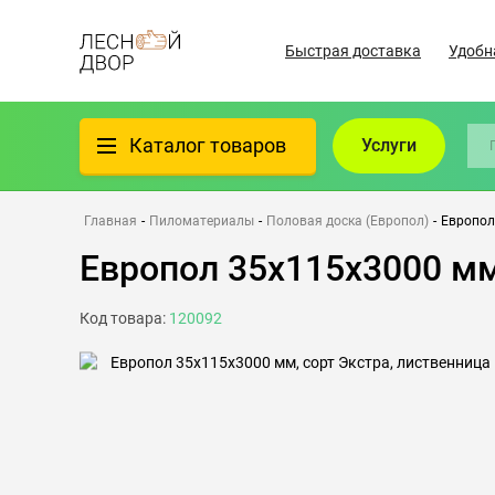
Быстрая доставка
Удобн
Каталог товаров
Услуги
Фанера
Главная
-
Пиломатериалы
-
Половая доска (Европол)
-
Европол
Европол 35х115х3000 мм
Пиломатериалы
Код товара:
120092
Клеёный материал
Всё для бани
Утеплители/Изоляция