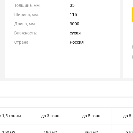
Толщина, мм:
35
Ширина, мм:
115
Длина, мм:
3000
Влажность:
сухая
Страна:
Россия
о 1,5 тонны
до 3 тонн
до 5 тонн
до 8
150 м2
180 м2
460 м2
570