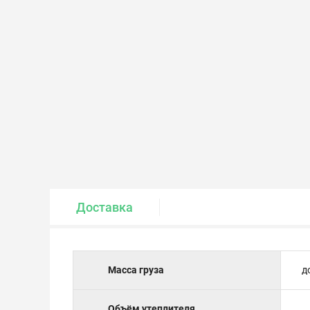
Крепеж и метизы
Лакокрасочные материалы
Доставка
Масса груза
д
Объём утеплителя