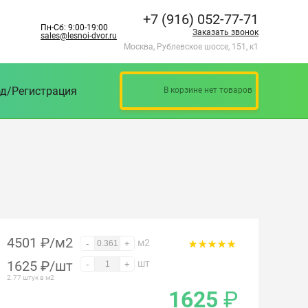
+7 (916) 052-77-71
Пн-Сб: 9:00-19:00
Заказать звонок
sales@lesnoi-dvor.ru
Москва, Рублевское шоссе, 151, к1
д/Регистрация
В корзине нет товаров
4501 ₽/м2
м2
-
+
1625
₽
/шт
шт
-
+
2.77 штук в м2
1625
₽