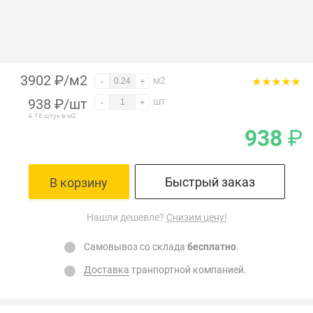
3902 ₽/м2
м2
-
+
938
₽
/шт
шт
-
+
4.16 штук в м2
938
₽
Быстрый заказ
В корзину
Нашли дешевле?
Снизим цену!
Самовывоз со склада
бесплатно
.
Доставка
транпортной компанией.