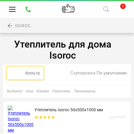
0
ISOROC
Утеплитель для дома
Isoroc
Сортировка
Фильтр
Rockwool
Ursa
Изобел
Пеноплекс
Технониколь
Утеплитель Isoroc 50х500х1000 мм
код: 320005