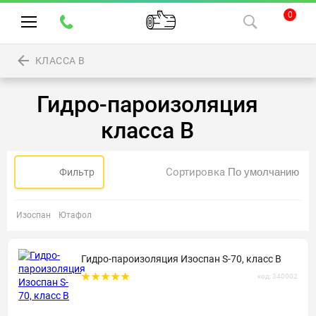
0
КЛАССА B
Гидро-пароизоляция
класса B
Сортировка
Фильтр
Изоспан
Ютафол
Гидро-пароизоляция Изоспан S-70, класс B
код: 340002