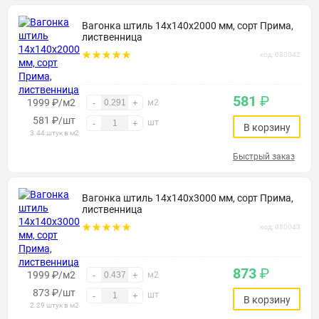
Вагонка штиль 14х140х2000 мм, сорт Прима,
лиственница
код: 080042
581
₽
1999 ₽/м2
-
+
м2
581
₽
/шт
шт
-
+
В корзину
3.44 штук в м2
Быстрый заказ
Вагонка штиль 14х140х3000 мм, сорт Прима,
лиственница
код: 080043
873
₽
1999 ₽/м2
-
+
м2
873
₽
/шт
шт
-
+
В корзину
2.29 штук в м2